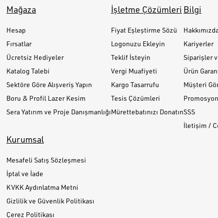
Mağaza
İşletme Çözümleri
Bilgi
Hesap
Fiyat Eşleştirme Sözü
Hakkımızd
Fırsatlar
Logonuzu Ekleyin
Kariyerler
Ücretsiz Hediyeler
Teklif İsteyin
Siparişler 
Katalog Talebi
Vergi Muafiyeti
Ürün Garant
Sektöre Göre Alışveriş Yapın
Kargo Tasarrufu
Müşteri Gör
Boru & Profil Lazer Kesim
Tesis Çözümleri
Promosyon 
Sera Yatırım ve Proje Danışmanlığı
Mürettebatınızı Donatın
SSS
İletişim / 
Kurumsal
Mesafeli Satış Sözleşmesi
İptal ve İade
KVKK Aydınlatma Metni
Gizlilik ve Güvenlik Politikası
Çerez Politikası