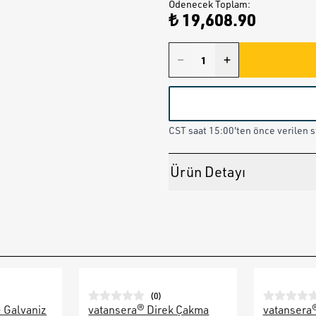
Ödenecek Toplam
:
₺ 19,608.90
CST saat 15:00'ten önce verilen st
Ürün Detayı
(
0
)
– Galvaniz
vatansera® Direk Çakma
vatansera