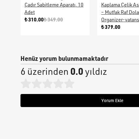
Çadır Sabitleme Aparatı, 10
Kaplama Çelik As
Adet
– Mutfak Raf Dol
₺ 310.00
₺ 349.00
Organizer-vatan
₺ 379.00
Henüz yorum bulunmamaktadır
0.0
6 üzerinden
yıldız
Yorum Ekle