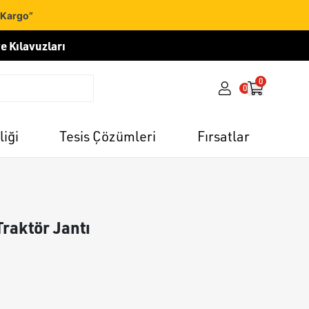
 Kargo”
e Kılavuzları
0
0
liği
Tesis Çözümleri
Fırsatlar
raktör Jantı