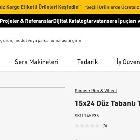
iz Kargo Etiketli Ürünleri Keşfedin”
|
“Seçili Ürünlerde Ücretsiz
Projeler & Referanslar
Dijital Kataloglar
vatansera İpuçları v
Sera Makineleri
Tedarik
İş Güven
Pioneer Rim & Wheel
15x24 Düz Tabanlı T
SKU
145935
(
0
)