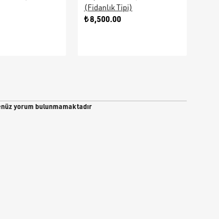
(Fidanlık Tipi)
Ara
0
₺ 8,500.00
₺ 9
nüz yorum bulunmamaktadır