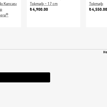
kı Kancası
Tokmağı – 17 cm
Tokmağı
₺ 4,900.00
₺ 4,550.0
ap
sera®
He