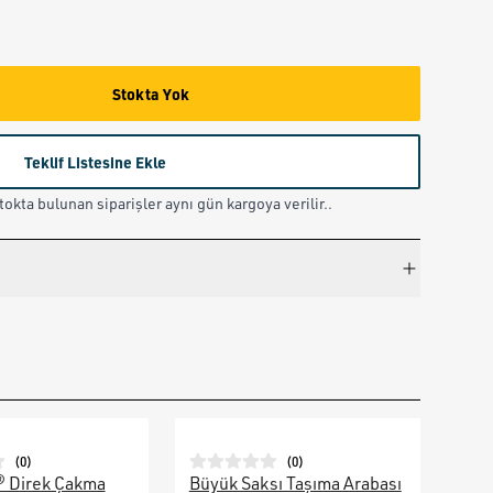
Stokta Yok
Teklif Listesine Ekle
okta bulunan siparişler aynı gün kargoya verilir..
(
0
)
(
0
)
® Direk Çakma
Büyük Saksı Taşıma Arabası
Galv