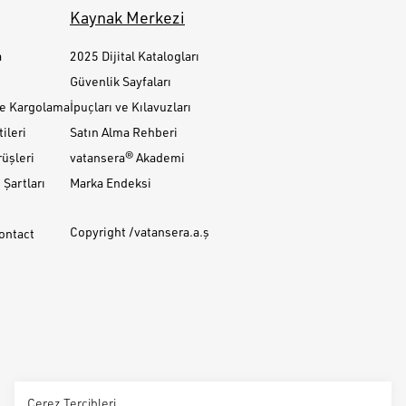
Kaynak Merkezi
a
2025 Dijital Katalogları
Güvenlik Sayfaları
ve Kargolama
İpuçları ve Kılavuzları
ileri
Satın Alma Rehberi
üşleri
vatansera® Akademi
Şartları
Marka Endeksi
Copyright /vatansera.a.ş
Contact
Çerez Tercihleri