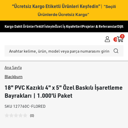
“Ücretsiz Kargo Etiketli Ürünleri Keşfedin”
|
“Seçili
Ürünlerde Ücretsiz Kargo”
Kargo Dahil Ürünler
Teklif İsteyin
Özel İş Kıyafetleri
Projeler & Referanslar
Dijital
0
0
Ana Sayfa
Blackburn
18" PVC Kazıklı 4" x 5" Özel Baskılı İşaretleme
Bayrakları | 1.000'li Paket
SKU
127760C-FLORED
(
0
)