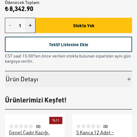
Ödenecek Toplam
:
₺ 8,342.90
Stokta Yok
Teklif Listesine Ekle
CST saat 15:00'ten önce verilen stokta bulunan siparişler aynı gün
kargoya verilir..
Ürün Detayı
Ürünlerimizi Keşfet!
%
11
(
0
)
(
0
)
Genel Çadır Kazığı,
S Kanca 12 Adet –