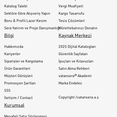
Katalog Talebi
Vergi Muafiyeti
Sektöre Göre Alışveriş Yapın
Kargo Tasarrufu
Boru & Profil Lazer Kesim
Tesis Çözümleri
Sera Yatırım ve Proje Danışmanlığı
Mürettebatınızı Donatın
Bilgi
Kaynak Merkezi
Hakkımızda
2025 Dijital Katalogları
Kariyerler
Güvenlik Sayfaları
Siparişler ve Kargolama
İpuçları ve Kılavuzları
Ürün Garantileri
Satın Alma Rehberi
Müşteri Görüşleri
vatansera® Akademi
Promosyon Şartları
Marka Endeksi
SSS
Copyright /vatansera.a.ş
İletişim / Contact
Kurumsal
Mesafeli Satış Sözleşmesi