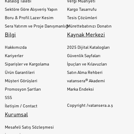
Katalog Talebi
Vergi Muafiyeti
Sektöre Göre Alışveriş Yapın
Kargo Tasarrufu
Boru & Profil Lazer Kesim
Tesis Çözümleri
Sera Yatırım ve Proje Danışmanlığı
Mürettebatınızı Donatın
Bilgi
Kaynak Merkezi
Hakkımızda
2025 Dijital Katalogları
Kariyerler
Güvenlik Sayfaları
Siparişler ve Kargolama
İpuçları ve Kılavuzları
Ürün Garantileri
Satın Alma Rehberi
Müşteri Görüşleri
vatansera® Akademi
Promosyon Şartları
Marka Endeksi
SSS
Copyright /vatansera.a.ş
İletişim / Contact
Kurumsal
Mesafeli Satış Sözleşmesi