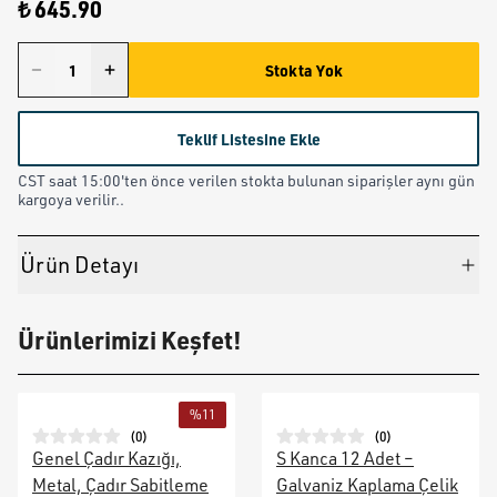
₺ 645.90
Stokta Yok
Teklif Listesine Ekle
CST saat 15:00'ten önce verilen stokta bulunan siparişler aynı gün
kargoya verilir..
Ürün Detayı
Ürünlerimizi Keşfet!
%
11
(
0
)
(
0
)
Genel Çadır Kazığı,
S Kanca 12 Adet –
Metal, Çadır Sabitleme
Galvaniz Kaplama Çelik