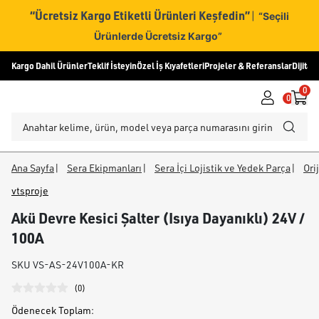
“Ücretsiz Kargo Etiketli Ürünleri Keşfedin”
|
“Seçili
Ürünlerde Ücretsiz Kargo”
Kargo Dahil Ürünler
Teklif İsteyin
Özel İş Kıyafetleri
Projeler & Referanslar
Dijital
0
0
Ana Sayfa
|
Sera Ekipmanları
|
Sera İçi Lojistik ve Yedek Parça
|
Ori
vtsproje
Akü Devre Kesici Şalter (Isıya Dayanıklı) 24V /
100A
SKU
VS-AS-24V100A-KR
(
0
)
Ödenecek Toplam
: