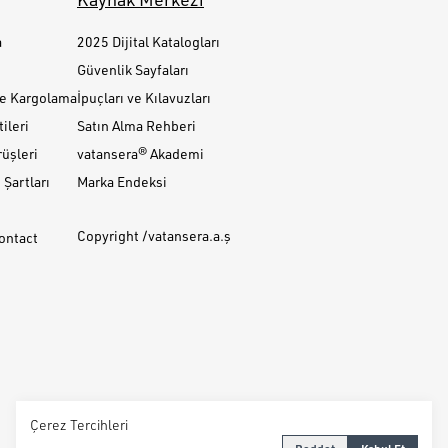
a
2025 Dijital Katalogları
Güvenlik Sayfaları
ve Kargolama
İpuçları ve Kılavuzları
ileri
Satın Alma Rehberi
üşleri
vatansera® Akademi
Şartları
Marka Endeksi
Copyright /vatansera.a.ş
Contact
Çerez Tercihleri