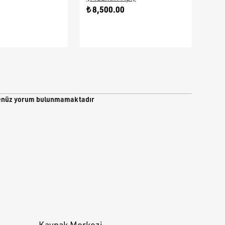
0
₺ 8,500.00
₺ 9
nüz yorum bulunmamaktadır
Kaynak Merkezi