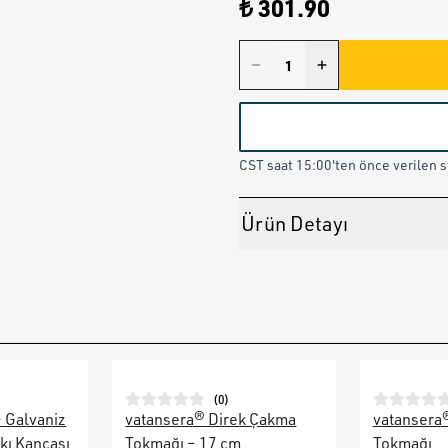
₺ 301.90
CST saat 15:00'ten önce verilen st
Ürün Detayı
(
0
)
– Galvaniz
vatansera® Direk Çakma
vatansera
kı Kancası
Tokmağı – 17 cm
Tokmağı