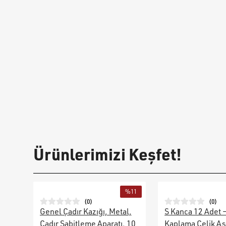
Ürünlerimizi Keşfet!
%
11
(
0
)
(
0
)
Genel Çadır Kazığı, Metal,
S Kanca 12 Adet 
Çadır Sabitleme Aparatı, 10
Kaplama Çelik As