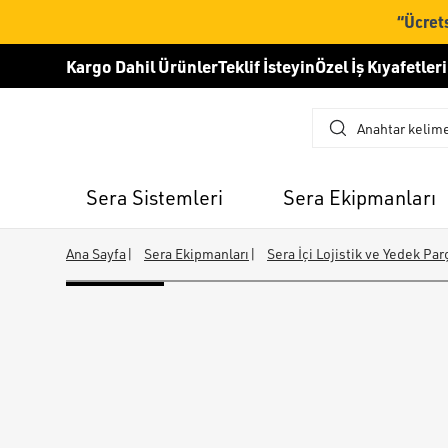
“Ücrets
Kargo Dahil Ürünler
Teklif İsteyin
Özel İş Kıyafetleri
Sera Sistemleri
Sera Ekipmanları
Ana Sayfa
|
Sera Ekipmanları
|
Sera İçi Lojistik ve Yedek Par