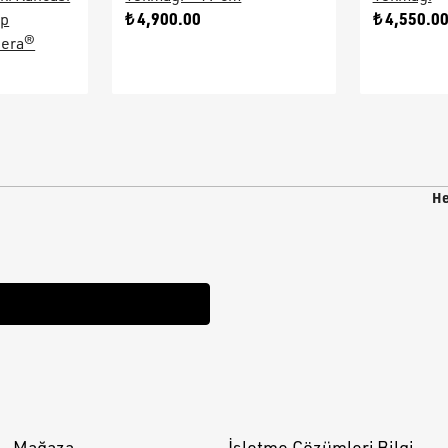
₺ 4,900.00
₺ 4,550.0
ap
sera®
He
Mağaza
İşletme Çözümleri
Bilgi