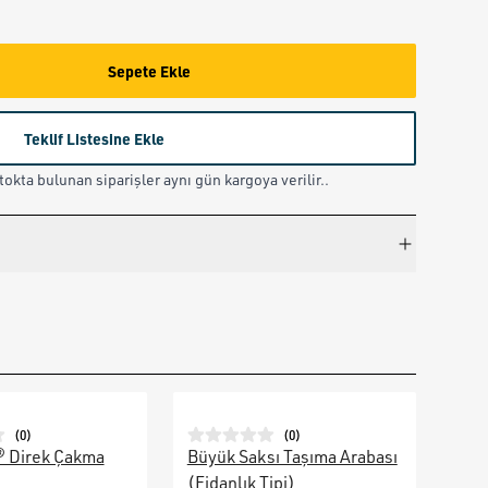
Sepete Ekle
Teklif Listesine Ekle
okta bulunan siparişler aynı gün kargoya verilir..
(
0
)
(
0
)
® Direk Çakma
Büyük Saksı Taşıma Arabası
Galv
(Fidanlık Tipi)
Ara