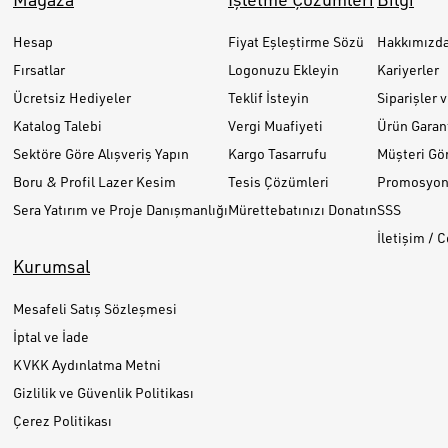
Hesap
Fiyat Eşleştirme Sözü
Hakkımızd
Fırsatlar
Logonuzu Ekleyin
Kariyerler
Ücretsiz Hediyeler
Teklif İsteyin
Siparişler 
Katalog Talebi
Vergi Muafiyeti
Ürün Garant
Sektöre Göre Alışveriş Yapın
Kargo Tasarrufu
Müşteri Gör
Boru & Profil Lazer Kesim
Tesis Çözümleri
Promosyon 
Sera Yatırım ve Proje Danışmanlığı
Mürettebatınızı Donatın
SSS
İletişim / 
Kurumsal
Mesafeli Satış Sözleşmesi
İptal ve İade
KVKK Aydınlatma Metni
Gizlilik ve Güvenlik Politikası
Çerez Politikası