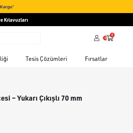
 Kargo”
e Kılavuzları
0
0
liği
Tesis Çözümleri
Fırsatlar
esi – Yukarı Çıkışlı 70 mm