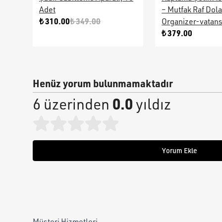
Adet
– Mutfak Raf Dol
₺ 310.00
₺ 349.00
Organizer-vatan
₺ 379.00
Henüz yorum bulunmamaktadır
0.0
6 üzerinden
yıldız
Yorum Ekle
Müşteri Hizmetleri