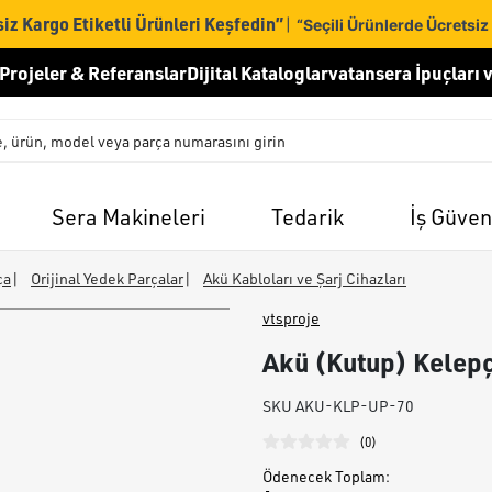
iz Kargo Etiketli Ürünleri Keşfedin”
|
“Seçili Ürünlerde Ücretsiz
Projeler & Referanslar
Dijital Kataloglar
vatansera İpuçları v
Sera Makineleri
Tedarik
İş Güven
ça
|
Orijinal Yedek Parçalar
|
Akü Kabloları ve Şarj Cihazları
vtsproje
Akü (Kutup) Kelepç
SKU
AKU-KLP-UP-70
(
0
)
Ödenecek Toplam
: