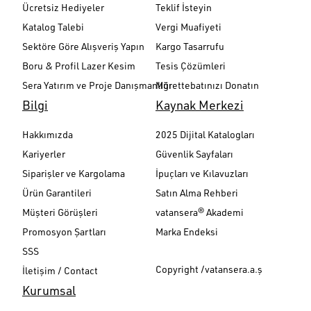
Ücretsiz Hediyeler
Teklif İsteyin
Katalog Talebi
Vergi Muafiyeti
Sektöre Göre Alışveriş Yapın
Kargo Tasarrufu
Boru & Profil Lazer Kesim
Tesis Çözümleri
Sera Yatırım ve Proje Danışmanlığı
Mürettebatınızı Donatın
Bilgi
Kaynak Merkezi
Hakkımızda
2025 Dijital Katalogları
Kariyerler
Güvenlik Sayfaları
Siparişler ve Kargolama
İpuçları ve Kılavuzları
Ürün Garantileri
Satın Alma Rehberi
Müşteri Görüşleri
vatansera® Akademi
Promosyon Şartları
Marka Endeksi
SSS
Copyright /vatansera.a.ş
İletişim / Contact
Kurumsal