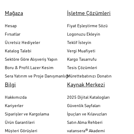
Mağaza
İşletme Çözümleri
Hesap
Fiyat Eşleştirme Sözü
Fırsatlar
Logonuzu Ekleyin
Ücretsiz Hediyeler
Teklif İsteyin
Katalog Talebi
Vergi Muafiyeti
Sektöre Göre Alışveriş Yapın
Kargo Tasarrufu
Boru & Profil Lazer Kesim
Tesis Çözümleri
Sera Yatırım ve Proje Danışmanlığı
Mürettebatınızı Donatın
Bilgi
Kaynak Merkezi
Hakkımızda
2025 Dijital Katalogları
Kariyerler
Güvenlik Sayfaları
Siparişler ve Kargolama
İpuçları ve Kılavuzları
Ürün Garantileri
Satın Alma Rehberi
Müşteri Görüşleri
vatansera® Akademi