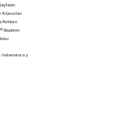
Sayfaları
e Kılavuzları
a Rehberi
a® Akademi
deksi
 /vatansera.a.ş