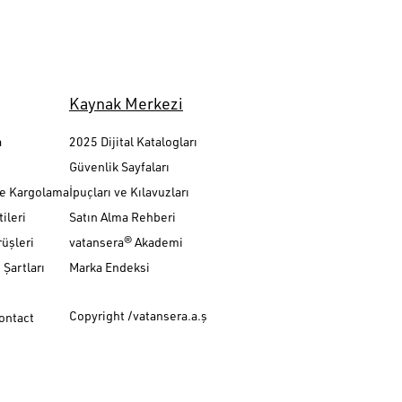
Kaynak Merkezi
a
2025 Dijital Katalogları
Güvenlik Sayfaları
ve Kargolama
İpuçları ve Kılavuzları
ileri
Satın Alma Rehberi
üşleri
vatansera® Akademi
Şartları
Marka Endeksi
Copyright /vatansera.a.ş
Contact