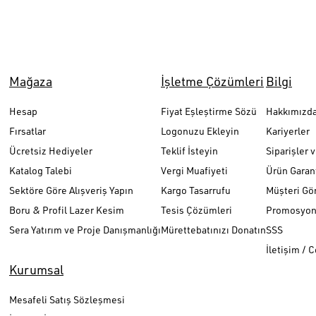
Mağaza
İşletme Çözümleri
Bilgi
Hesap
Fiyat Eşleştirme Sözü
Hakkımızd
Fırsatlar
Logonuzu Ekleyin
Kariyerler
Ücretsiz Hediyeler
Teklif İsteyin
Siparişler 
Katalog Talebi
Vergi Muafiyeti
Ürün Garant
Sektöre Göre Alışveriş Yapın
Kargo Tasarrufu
Müşteri Gör
Boru & Profil Lazer Kesim
Tesis Çözümleri
Promosyon 
Sera Yatırım ve Proje Danışmanlığı
Mürettebatınızı Donatın
SSS
İletişim / 
Kurumsal
Mesafeli Satış Sözleşmesi