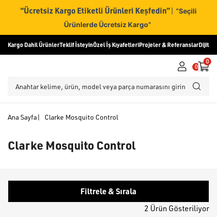
“Ücretsiz Kargo Etiketli Ürünleri Keşfedin”
|
“Seçili
Ürünlerde Ücretsiz Kargo”
Kargo Dahil Ürünler
Teklif İsteyin
Özel İş Kıyafetleri
Projeler & Referanslar
Dijital
0
0
Ana Sayfa
|
Clarke Mosquito Control
Clarke Mosquito Control
Filtrele & Sırala
2 Ürün Gösteriliyor