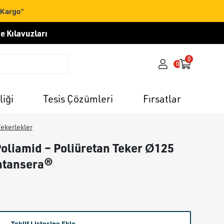
 Kargo”
e Kılavuzları
0
0
liği
Tesis Çözümleri
Fırsatlar
Tekerlekler
oliamid – Poliüretan Teker Ø125
atansera®
Teklif Listesine Ekle