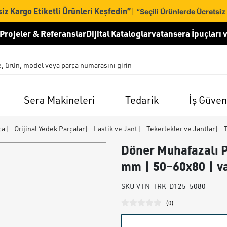
iz Kargo Etiketli Ürünleri Keşfedin”
|
“Seçili Ürünlerde Ücretsiz
Projeler & Referanslar
Dijital Kataloglar
vatansera İpuçları v
Sera Makineleri
Tedarik
İş Güven
ça
|
Orijinal Yedek Parçalar
|
Lastik ve Jant
|
Tekerlekler ve Jantlar
|
Döner Muhafazalı P
mm | 50–60x80 | v
SKU
VTN-TRK-D125-5080
(
0
)