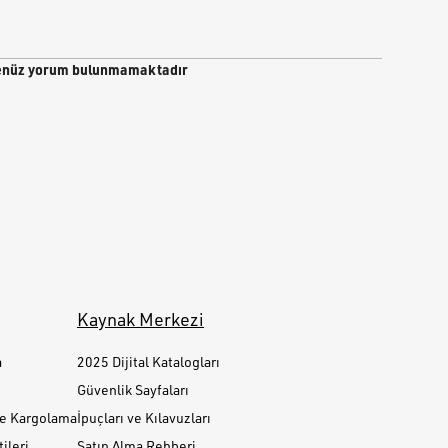
nüz yorum bulunmamaktadır
Kaynak Merkezi
a
2025 Dijital Katalogları
Güvenlik Sayfaları
ve Kargolama
İpuçları ve Kılavuzları
ileri
Satın Alma Rehberi