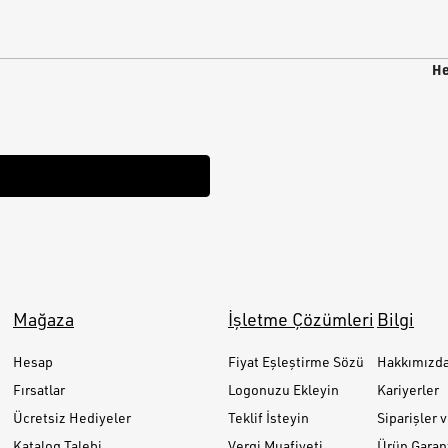
He
Mağaza
İşletme Çözümleri
Bilgi
Hesap
Fiyat Eşleştirme Sözü
Hakkımızd
Fırsatlar
Logonuzu Ekleyin
Kariyerler
Ücretsiz Hediyeler
Teklif İsteyin
Siparişler 
Katalog Talebi
Vergi Muafiyeti
Ürün Garant