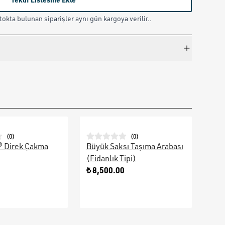
okta bulunan siparişler aynı gün kargoya verilir..
(
0
)
(
0
)
® Direk Çakma
Büyük Saksı Taşıma Arabası
Galv
(Fidanlık Tipi)
Ara
0
₺ 8,500.00
₺ 9