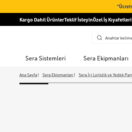
“Ücrets
Kargo Dahil Ürünler
Teklif İsteyin
Özel İş Kıyafetleri
Sera Sistemleri
Sera Ekipmanları
Ana Sayfa
|
Sera Ekipmanları
|
Sera İçi Lojistik ve Yedek Par