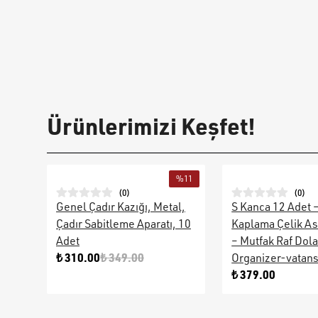
Ürünlerimizi Keşfet!
%
11
(
0
)
(
0
)
Genel Çadır Kazığı, Metal,
S Kanca 12 Adet 
Çadır Sabitleme Aparatı, 10
Kaplama Çelik As
Adet
– Mutfak Raf Dol
₺ 310.00
₺ 349.00
Organizer-vatan
₺ 379.00