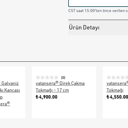
CST saat 15:00'ten önce verilen st
Ürün Detayı
(
0
)
– Galvaniz
vatansera® Direk Çakma
vatansera
kı Kancası
Tokmağı – 17 cm
Tokmağı
₺ 4,900.00
₺ 4,550.0
ap
sera®