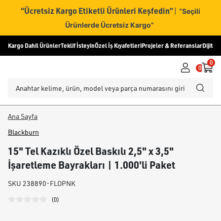
“Ücretsiz Kargo Etiketli Ürünleri Keşfedin”
|
“Seçili
Ürünlerde Ücretsiz Kargo”
Kargo Dahil Ürünler
Teklif İsteyin
Özel İş Kıyafetleri
Projeler & Referanslar
Dijital
0
0
Ana Sayfa
Blackburn
15" Tel Kazıklı Özel Baskılı 2,5" x 3,5"
İşaretleme Bayrakları | 1.000'li Paket
SKU
238890-FLOPNK
(
0
)