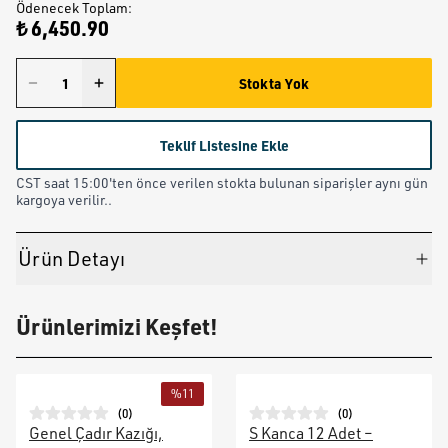
Ödenecek Toplam
:
₺ 6,450.90
Stokta Yok
Teklif Listesine Ekle
CST saat 15:00'ten önce verilen stokta bulunan siparişler aynı gün
kargoya verilir..
Ürün Detayı
Ürünlerimizi Keşfet!
%
11
(
0
)
(
0
)
Genel Çadır Kazığı,
S Kanca 12 Adet –