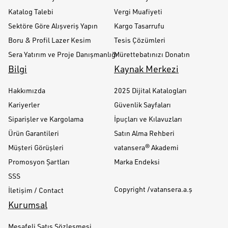
Katalog Talebi
Vergi Muafiyeti
Sektöre Göre Alışveriş Yapın
Kargo Tasarrufu
Boru & Profil Lazer Kesim
Tesis Çözümleri
Sera Yatırım ve Proje Danışmanlığı
Mürettebatınızı Donatın
Bilgi
Kaynak Merkezi
Hakkımızda
2025 Dijital Katalogları
Kariyerler
Güvenlik Sayfaları
Siparişler ve Kargolama
İpuçları ve Kılavuzları
Ürün Garantileri
Satın Alma Rehberi
Müşteri Görüşleri
vatansera® Akademi
Promosyon Şartları
Marka Endeksi
SSS
Copyright /vatansera.a.ş
İletişim / Contact
Kurumsal
Mesafeli Satış Sözleşmesi