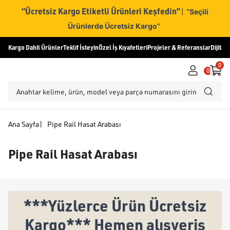
“Ücretsiz Kargo Etiketli Ürünleri Keşfedin”
|
“Seçili
Ürünlerde Ücretsiz Kargo”
Kargo Dahil Ürünler
Teklif İsteyin
Özel İş Kıyafetleri
Projeler & Referanslar
Dijital
0
0
Ana Sayfa
|
Pipe Rail Hasat Arabası
Pipe Rail Hasat Arabası
***Yüzlerce Ürün Ücretsiz
Kargo*** Hemen alışveriş