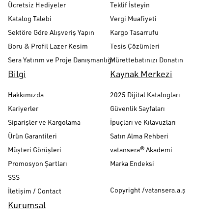
Ücretsiz Hediyeler
Teklif İsteyin
Katalog Talebi
Vergi Muafiyeti
Sektöre Göre Alışveriş Yapın
Kargo Tasarrufu
Boru & Profil Lazer Kesim
Tesis Çözümleri
Sera Yatırım ve Proje Danışmanlığı
Mürettebatınızı Donatın
Bilgi
Kaynak Merkezi
Hakkımızda
2025 Dijital Katalogları
Kariyerler
Güvenlik Sayfaları
Siparişler ve Kargolama
İpuçları ve Kılavuzları
Ürün Garantileri
Satın Alma Rehberi
Müşteri Görüşleri
vatansera® Akademi
Promosyon Şartları
Marka Endeksi
SSS
Copyright /vatansera.a.ş
İletişim / Contact
Kurumsal