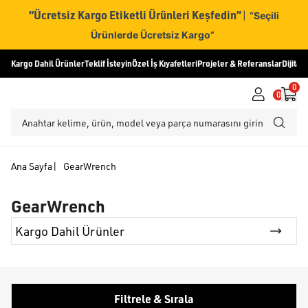
“Ücretsiz Kargo Etiketli Ürünleri Keşfedin”
|
“Seçili
Ürünlerde Ücretsiz Kargo”
Kargo Dahil Ürünler
Teklif İsteyin
Özel İş Kıyafetleri
Projeler & Referanslar
Dijital
0
0
Ana Sayfa
|
GearWrench
GearWrench
Kargo Dahil Ürünler
Filtrele & Sırala