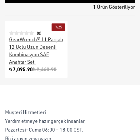
1 Ürün Gösteriliyor
%
25
(
0
)
GearWrench® 11 Parçalı
12 Uçlu Uzun Desenli
Kombinasyon SAE
Anahtar Seti
₺ 7,095.90
₺ 9,460.90
Müşteri Hizmetleri
Yardım etmeye hazır gerçek insanlar,
Pazartesi–Cuma 06:00 – 18:00 CST.
Bizi arayın veya yazın,