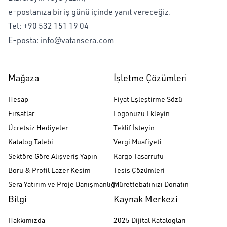
e-postanıza bir iş günü içinde yanıt vereceğiz.
Tel:
+90 532 151 19 04
E-posta:
info@vatansera.com
Mağaza
İşletme Çözümleri
Hesap
Fiyat Eşleştirme Sözü
Fırsatlar
Logonuzu Ekleyin
Ücretsiz Hediyeler
Teklif İsteyin
Katalog Talebi
Vergi Muafiyeti
Sektöre Göre Alışveriş Yapın
Kargo Tasarrufu
Boru & Profil Lazer Kesim
Tesis Çözümleri
Sera Yatırım ve Proje Danışmanlığı
Mürettebatınızı Donatın
Bilgi
Kaynak Merkezi
Hakkımızda
2025 Dijital Katalogları