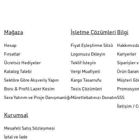
Mağaza
İşletme Çözümleri
Bilgi
Hesap
Fiyat Eşleştirme Sözü
Hakkımızd
Fırsatlar
Logonuzu Ekleyin
Kariyerler
Ücretsiz Hediyeler
Teklif İsteyin
Siparişler 
Katalog Talebi
Vergi Muafiyeti
Ürün Garant
Sektöre Göre Alışveriş Yapın
Kargo Tasarrufu
Müşteri Gör
Boru & Profil Lazer Kesim
Tesis Çözümleri
Promosyon 
Sera Yatırım ve Proje Danışmanlığı
Mürettebatınızı Donatın
SSS
İletişim / 
Kurumsal
Mesafeli Satış Sözleşmesi
İptal ve İade