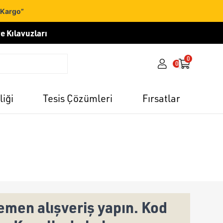
 Kargo”
e Kılavuzları
0
0
liği
Tesis Çözümleri
Fırsatlar
men alışveriş yapın. Kod