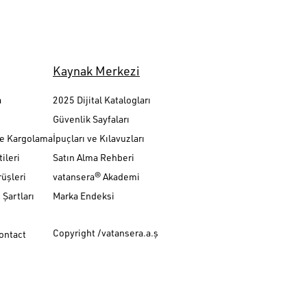
Kaynak Merkezi
a
2025 Dijital Katalogları
Güvenlik Sayfaları
ve Kargolama
İpuçları ve Kılavuzları
ileri
Satın Alma Rehberi
üşleri
vatansera® Akademi
Şartları
Marka Endeksi
Copyright /vatansera.a.ş
Contact