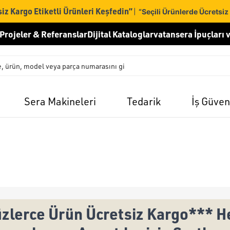
iz Kargo Etiketli Ürünleri Keşfedin”
|
“Seçili Ürünlerde Ücretsiz
Projeler & Referanslar
Dijital Kataloglar
vatansera İpuçları v
Sera Makineleri
Tedarik
İş Güven
zlerce Ürün Ücretsiz Kargo*** He