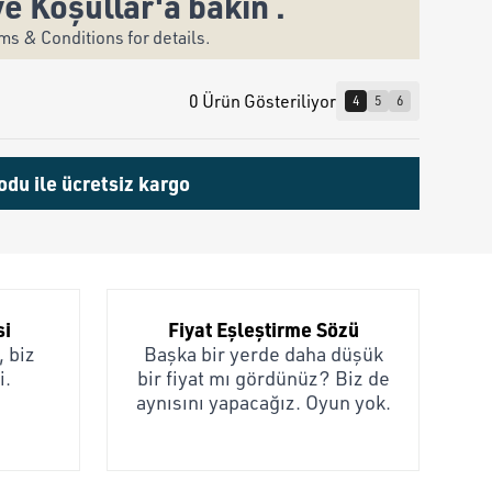
ve Koşullar'a bakın .
s & Conditions for details.
0 Ürün Gösteriliyor
4
5
6
odu ile ücretsiz kargo
si
Fiyat Eşleştirme Sözü
 biz
Başka bir yerde daha düşük
i.
bir fiyat mı gördünüz? Biz de
aynısını yapacağız. Oyun yok.