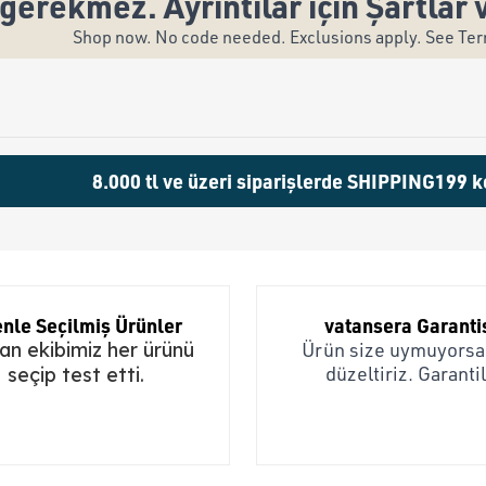
gerekmez. Ayrıntılar için Şartlar 
Shop now. No code needed. Exclusions apply. See Term
8.000 tl ve üzeri siparişlerde SHIPPING199 k
nle Seçilmiş Ürünler
vatansera Garanti
n ekibimiz her ürünü
Ürün size uymuyorsa,
düzeltiriz. Garantil
seçip test etti.