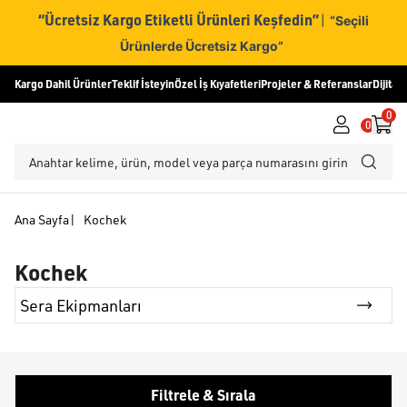
“Ücretsiz Kargo Etiketli Ürünleri Keşfedin”
|
“Seçili
Ürünlerde Ücretsiz Kargo”
Kargo Dahil Ürünler
Teklif İsteyin
Özel İş Kıyafetleri
Projeler & Referanslar
Dijital
0
0
Ana Sayfa
|
Kochek
Kochek
Sera Ekipmanları
Filtrele & Sırala