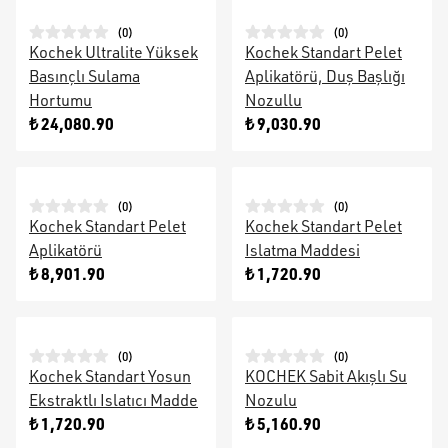
(
0
)
(
0
)
Kochek Ultralite Yüksek
Kochek Standart Pelet
Basınçlı Sulama
Aplikatörü, Duş Başlığı
Hortumu
Nozullu
₺ 24,080.90
₺ 9,030.90
(
0
)
(
0
)
Kochek Standart Pelet
Kochek Standart Pelet
Aplikatörü
Islatma Maddesi
₺ 8,901.90
₺ 1,720.90
(
0
)
(
0
)
Kochek Standart Yosun
KOCHEK Sabit Akışlı Su
Ekstraktlı Islatıcı Madde
Nozulu
₺ 1,720.90
₺ 5,160.90