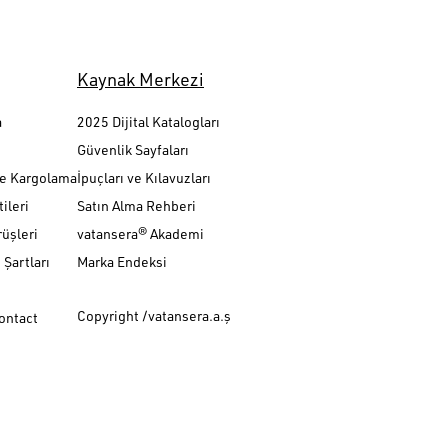
Kaynak Merkezi
a
2025 Dijital Katalogları
Güvenlik Sayfaları
ve Kargolama
İpuçları ve Kılavuzları
ileri
Satın Alma Rehberi
üşleri
vatansera® Akademi
Şartları
Marka Endeksi
Copyright /vatansera.a.ş
Contact