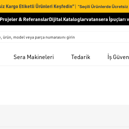
iz Kargo Etiketli Ürünleri Keşfedin”
|
“Seçili Ürünlerde Ücretsiz
Projeler & Referanslar
Dijital Kataloglar
vatansera İpuçları v
Sera Makineleri
Tedarik
İş Güven