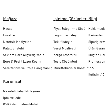
Mağaza
İşletme Çözümleri
Bilgi
Hesap
Fiyat Eşleştirme Sözü
Hakkımızd
Fırsatlar
Logonuzu Ekleyin
Kariyerler
Ücretsiz Hediyeler
Teklif İsteyin
Siparişler 
Katalog Talebi
Vergi Muafiyeti
Ürün Garant
Sektöre Göre Alışveriş Yapın
Kargo Tasarrufu
Müşteri Gör
Boru & Profil Lazer Kesim
Tesis Çözümleri
Promosyon 
Sera Yatırım ve Proje Danışmanlığı
Mürettebatınızı Donatın
SSS
İletişim / 
Kurumsal
Mesafeli Satış Sözleşmesi
İptal ve İade
KVKK Aydınlatma Metni