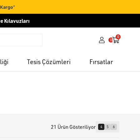
 Kargo”
e Kılavuzları
0
0
liği
Tesis Çözümleri
Fırsatlar
21 Ürün Gösteriliyor
4
5
6