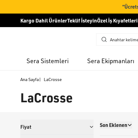
“Ücrets
Kargo Dahil Ürünler
Teklif İsteyin
Özel İş Kıyafetleri
Sera Sistemleri
Sera Ekipmanları
Ana Sayfa
|
LaCrosse
LaCrosse
Son Eklenen
Fiyat