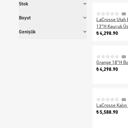
Stok
(
0
)
Boyut
LaCrosse Utah 
13"H Kauçuk Üs
Genişlik
₺ 4,298.90
(
0
)
Grange 18"H Bo
₺ 4,298.90
(
0
)
LaCrosse Kalın
₺ 5,588.90