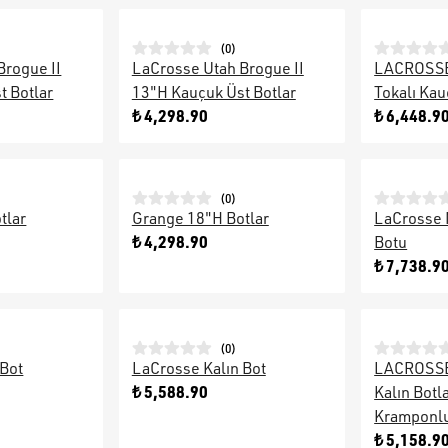
(
0
)
Brogue II
LaCrosse Utah Brogue II
LACROSSE 1
t Botlar
13"H Kauçuk Üst Botlar
Tokalı Kau
₺ 4,298.90
₺ 6,448.9
(
0
)
tlar
Grange 18"H Botlar
LaCrosse 
₺ 4,298.90
Botu
₺ 7,738.9
(
0
)
 Bot
LaCrosse Kalın Bot
LACROSSE 
₺ 5,588.90
Kalın Botl
Kramponlu
₺ 5,158.9