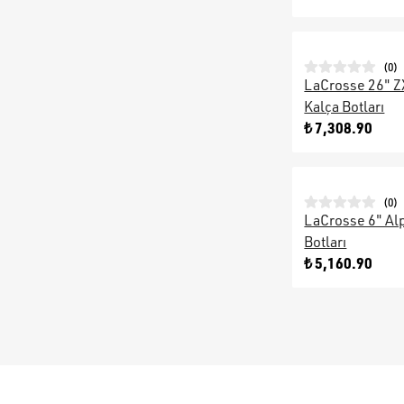
(
0
)
LaCrosse 26" 
Kalça Botları
₺ 7,308.90
(
0
)
LaCrosse 6" Al
Botları
₺ 5,160.90