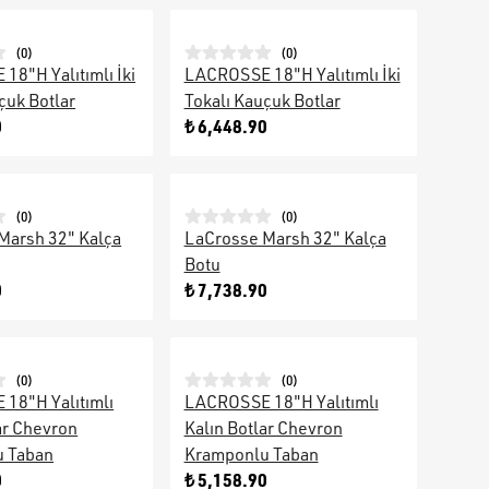
(
0
)
(
0
)
8"H Yalıtımlı İki
LACROSSE 18"H Yalıtımlı İki
çuk Botlar
Tokalı Kauçuk Botlar
0
₺ 6,448.90
(
0
)
(
0
)
Marsh 32" Kalça
LaCrosse Marsh 32" Kalça
Botu
0
₺ 7,738.90
(
0
)
(
0
)
18"H Yalıtımlı
LACROSSE 18"H Yalıtımlı
ar Chevron
Kalın Botlar Chevron
 Taban
Kramponlu Taban
0
₺ 5,158.90