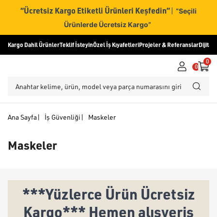
“Ücretsiz Kargo Etiketli Ürünleri Keşfedin”
|
“Seçili
Ürünlerde Ücretsiz Kargo”
Kargo Dahil Ürünler
Teklif İsteyin
Özel İş Kıyafetleri
Projeler & Referanslar
Dijital
0
0
Ana Sayfa
|
İş Güvenliği
|
Maskeler
Maskeler
***Yüzlerce Ürün Ücretsiz
Kargo*** Hemen alışveriş