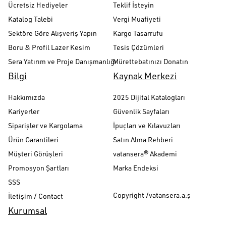
Ücretsiz Hediyeler
Teklif İsteyin
Katalog Talebi
Vergi Muafiyeti
Sektöre Göre Alışveriş Yapın
Kargo Tasarrufu
Boru & Profil Lazer Kesim
Tesis Çözümleri
Sera Yatırım ve Proje Danışmanlığı
Mürettebatınızı Donatın
Bilgi
Kaynak Merkezi
Hakkımızda
2025 Dijital Katalogları
Kariyerler
Güvenlik Sayfaları
Siparişler ve Kargolama
İpuçları ve Kılavuzları
Ürün Garantileri
Satın Alma Rehberi
Müşteri Görüşleri
vatansera® Akademi
Promosyon Şartları
Marka Endeksi
SSS
Copyright /vatansera.a.ş
İletişim / Contact
Kurumsal