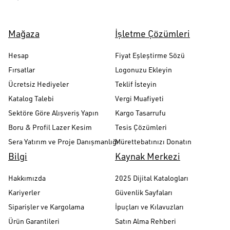
Mağaza
İşletme Çözümleri
Hesap
Fiyat Eşleştirme Sözü
Fırsatlar
Logonuzu Ekleyin
Ücretsiz Hediyeler
Teklif İsteyin
Katalog Talebi
Vergi Muafiyeti
Sektöre Göre Alışveriş Yapın
Kargo Tasarrufu
Boru & Profil Lazer Kesim
Tesis Çözümleri
Sera Yatırım ve Proje Danışmanlığı
Mürettebatınızı Donatın
Bilgi
Kaynak Merkezi
Hakkımızda
2025 Dijital Katalogları
Kariyerler
Güvenlik Sayfaları
Siparişler ve Kargolama
İpuçları ve Kılavuzları
Ürün Garantileri
Satın Alma Rehberi