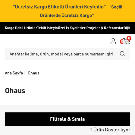
“Ücretsiz Kargo Etiketli Ürünleri Keşfedin”
|
“Seçili
Ürünlerde Ücretsiz Kargo”
Kargo Dahil Ürünler
Teklif İsteyin
Özel İş Kıyafetleri
Projeler & Referanslar
Dijital
0
0
Ana Sayfa
|
Ohaus
Ohaus
Filtrele & Sırala
1 Ürün Gösteriliyor