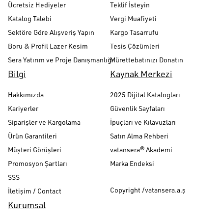
Ücretsiz Hediyeler
Teklif İsteyin
Katalog Talebi
Vergi Muafiyeti
Sektöre Göre Alışveriş Yapın
Kargo Tasarrufu
Boru & Profil Lazer Kesim
Tesis Çözümleri
Sera Yatırım ve Proje Danışmanlığı
Mürettebatınızı Donatın
Bilgi
Kaynak Merkezi
Hakkımızda
2025 Dijital Katalogları
Kariyerler
Güvenlik Sayfaları
Siparişler ve Kargolama
İpuçları ve Kılavuzları
Ürün Garantileri
Satın Alma Rehberi
Müşteri Görüşleri
vatansera® Akademi
Promosyon Şartları
Marka Endeksi
SSS
Copyright /vatansera.a.ş
İletişim / Contact
Kurumsal