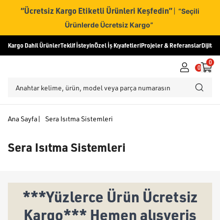
“Ücretsiz Kargo Etiketli Ürünleri Keşfedin”
|
“Seçili
Ürünlerde Ücretsiz Kargo”
Kargo Dahil Ürünler
Teklif İsteyin
Özel İş Kıyafetleri
Projeler & Referanslar
Dijital
0
0
Ana Sayfa
|
Sera Isıtma Sistemleri
Sera Isıtma Sistemleri
***Yüzlerce Ürün Ücretsiz
Kargo*** Hemen alışveriş