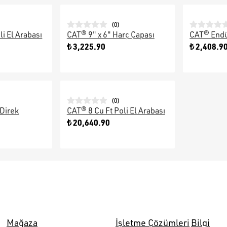
(
0
)
li El Arabası
CAT® 9" x 6" Harç Çapası
CAT® Endüs
₺ 3,225.90
₺ 2,408.9
(
0
)
Direk
CAT® 8 Cu Ft Poli El Arabası
₺ 20,640.90
Mağaza
İşletme Çözümleri
Bilgi