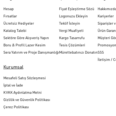
Hesap
Fiyat Eşleştirme Sözü
Hakkımızd
Fırsatlar
Logonuzu Ekleyin
Kariyerler
Ücretsiz Hediyeler
Teklif İsteyin
Siparişler 
Katalog Talebi
Vergi Muafiyeti
Ürün Garant
Sektöre Göre Alışveriş Yapın
Kargo Tasarrufu
Müşteri Gör
Boru & Profil Lazer Kesim
Tesis Çözümleri
Promosyon 
Sera Yatırım ve Proje Danışmanlığı
Mürettebatınızı Donatın
SSS
İletişim / 
Kurumsal
Mesafeli Satış Sözleşmesi
İptal ve İade
KVKK Aydınlatma Metni
Gizlilik ve Güvenlik Politikası
Çerez Politikası