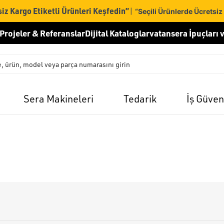
iz Kargo Etiketli Ürünleri Keşfedin”
|
“Seçili Ürünlerde Ücretsiz
Projeler & Referanslar
Dijital Kataloglar
vatansera İpuçları v
Sera Makineleri
Tedarik
İş Güven