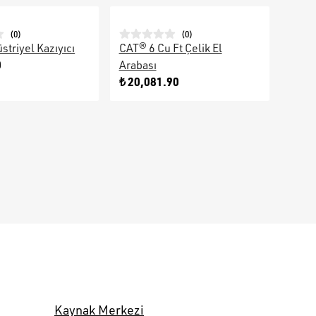
(
0
)
(
0
)
triyel Kazıyıcı
CAT® 6 Cu Ft Çelik El
0
Arabası
₺ 20,081.90
Kaynak Merkezi