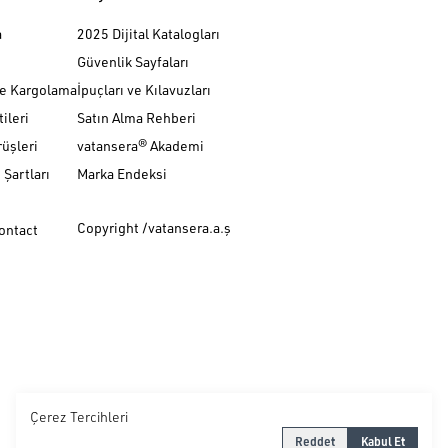
a
2025 Dijital Katalogları
Güvenlik Sayfaları
ve Kargolama
İpuçları ve Kılavuzları
ileri
Satın Alma Rehberi
üşleri
vatansera® Akademi
Şartları
Marka Endeksi
Copyright /vatansera.a.ş
Contact
Çerez Tercihleri
Reddet
Kabul Et