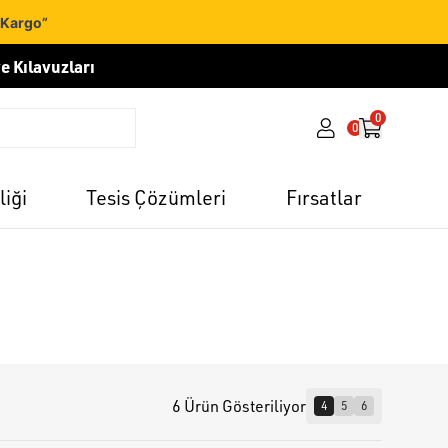
 Kargo”
e Kılavuzları
0
0
liği
Tesis Çözümleri
Fırsatlar
6 Ürün Gösteriliyor
4
5
6