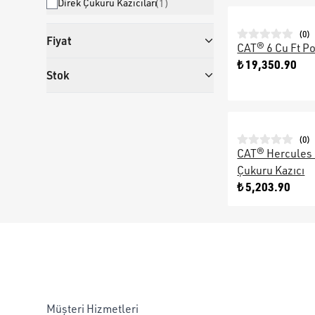
Direk Çukuru Kazıcıları
(
1
)
(
0
)
Fiyat
CAT® 6 Cu Ft Po
₺ 19,350.90
Stok
(
0
)
CAT® Hercules 
Çukuru Kazıcı
₺ 5,203.90
Müşteri Hizmetleri