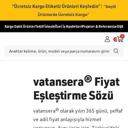
“Ücretsiz Kargo Etiketli Ürünleri Keşfedin”
|
“Seçili
Ürünlerde Ücretsiz Kargo”
Kargo Dahil Ürünler
Teklif İsteyin
Özel İş Kıyafetleri
Projeler & Referanslar
Dijital
0
0
vatansera® Fiyat
Eşleştirme Sözü
vatansera® olarak yılın 365 günü, şeffaf
ve adil fiyat anlayışıyla hizmet
veriyoruz. Aynı ürün için, Türkiye’deki