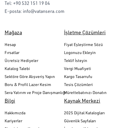
Tel:
+90 532 151 19 04
E-posta:
info@vatansera.com
Mağaza
İşletme Çözümleri
Hesap
Fiyat Eşleştirme Sözü
Fırsatlar
Logonuzu Ekleyin
Ücretsiz Hediyeler
Teklif İsteyin
Katalog Talebi
Vergi Muafiyeti
Sektöre Göre Alışveriş Yapın
Kargo Tasarrufu
Boru & Profil Lazer Kesim
Tesis Çözümleri
Sera Yatırım ve Proje Danışmanlığı
Mürettebatınızı Donatın
Bilgi
Kaynak Merkezi
Hakkımızda
2025 Dijital Katalogları
Kariyerler
Güvenlik Sayfaları