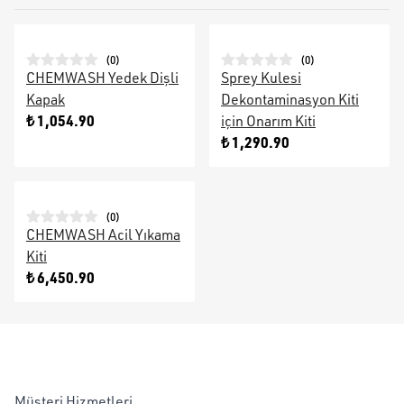
(
0
)
(
0
)
CHEMWASH Yedek Dişli
Sprey Kulesi
Kapak
Dekontaminasyon Kiti
₺ 1,054.90
için Onarım Kiti
₺ 1,290.90
(
0
)
CHEMWASH Acil Yıkama
Kiti
₺ 6,450.90
Müşteri Hizmetleri