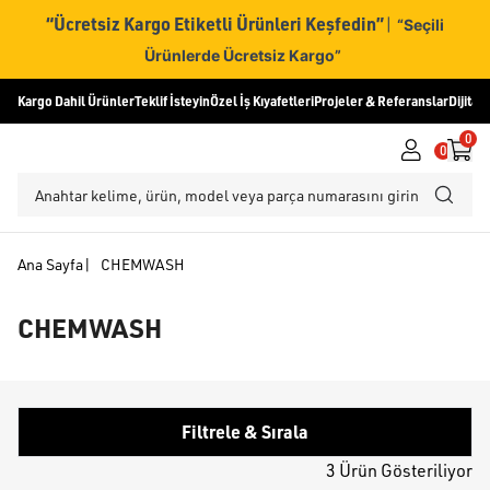
“Ücretsiz Kargo Etiketli Ürünleri Keşfedin”
|
“Seçili
Ürünlerde Ücretsiz Kargo”
Kargo Dahil Ürünler
Teklif İsteyin
Özel İş Kıyafetleri
Projeler & Referanslar
Dijital
0
0
Ana Sayfa
|
CHEMWASH
CHEMWASH
Filtrele & Sırala
3 Ürün Gösteriliyor