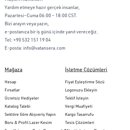
Yardım etmeye hazır gerçek insanlar,
Pazartesi–Cuma 06:00 – 18:00 CST.
Bizi arayın veya yazın,
e-postanıza bir iş günü içinde yanıt vereceğiz.
Tel:
+90 532 151 19 04
E-posta:
info@vatansera.com
Mağaza
İşletme Çözümleri
Hesap
Fiyat Eşleştirme Sözü
Fırsatlar
Logonuzu Ekleyin
Ücretsiz Hediyeler
Teklif İsteyin
Katalog Talebi
Vergi Muafiyeti
Sektöre Göre Alışveriş Yapın
Kargo Tasarrufu
Boru & Profil Lazer Kesim
Tesis Çözümleri