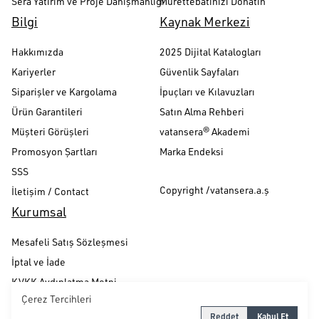
Sera Yatırım ve Proje Danışmanlığı
Mürettebatınızı Donatın
Bilgi
Kaynak Merkezi
Hakkımızda
2025 Dijital Katalogları
Kariyerler
Güvenlik Sayfaları
Siparişler ve Kargolama
İpuçları ve Kılavuzları
Ürün Garantileri
Satın Alma Rehberi
Müşteri Görüşleri
vatansera® Akademi
Promosyon Şartları
Marka Endeksi
SSS
Copyright /vatansera.a.ş
İletişim / Contact
Kurumsal
Mesafeli Satış Sözleşmesi
İptal ve İade
KVKK Aydınlatma Metni
Çerez Tercihleri
Gizlilik ve Güvenlik Politikası
Reddet
Kabul Et