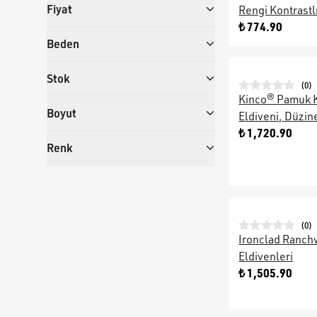
Fiyat
Rengi Kontrastl
₺ 774.90
Beden
Stok
(
0
)
Kinco® Pamuk Ka
Boyut
Eldiveni, Düzine
₺ 1,720.90
Renk
(
0
)
Ironclad Ranchw
Eldivenleri
₺ 1,505.90