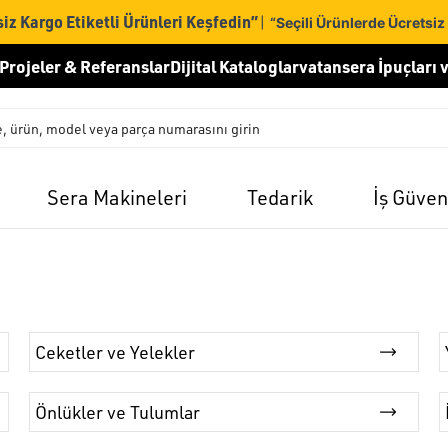
iz Kargo Etiketli Ürünleri Keşfedin”
|
“Seçili Ürünlerde Ücretsiz
Projeler & Referanslar
Dijital Kataloglar
vatansera İpuçları v
Sera Makineleri
Tedarik
İş Güven
Ceketler ve Yelekler
Önlükler ve Tulumlar