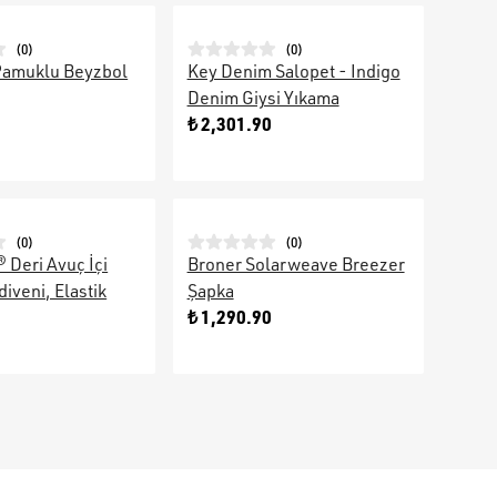
(
0
)
(
0
)
Pamuklu Beyzbol
Key Denim Salopet - Indigo
Denim Giysi Yıkama
₺ 2,301.90
(
0
)
(
0
)
 Deri Avuç İçi
Broner Solarweave Breezer
ldiveni, Elastik
Şapka
₺ 1,290.90