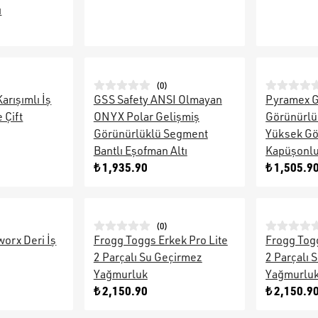
ı
(
0
)
rışımlı İş
GSS Safety ANSI Olmayan
Pyramex G
 Çift
ONYX Polar Gelişmiş
Görünürlü
Görünürlüklü Segment
Yüksek Gö
Bantlı Eşofman Altı
Kapüşonlu
₺ 1,935.90
₺ 1,505.9
(
0
)
orx Deri İş
Frogg Toggs Erkek Pro Lite
Frogg Togg
2 Parçalı Su Geçirmez
2 Parçalı 
Yağmurluk
Yağmurlu
₺ 2,150.90
₺ 2,150.9