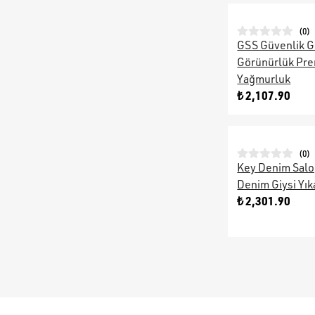
(
0
)
GSS Güvenlik G
Görünürlük Pr
Yağmurluk
₺ 2,107.90
(
0
)
Key Denim Salo
Denim Giysi Yı
₺ 2,301.90