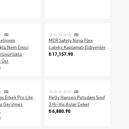
(
0
)
(
0
)
elişmiş
MCR Safety Ninja Flex
klü Nem Emici
Lateks Kaplamalı Eldivenler
₺ 17,157.90
rünürlüklü
 Üst
0
(
0
)
(
0
)
s Erkek Pro Lite
Helly Hansen Potsdam Sınıf
Su Geçirmez
3 Hi-Vis Astar Ceket
₺ 6,880.90
k
0