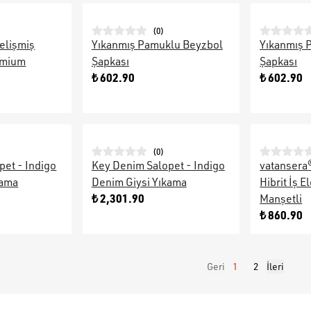
(
0
)
elişmiş
Yıkanmış Pamuklu Beyzbol
Yıkanmış 
emium
Şapkası
Şapkası
₺ 602.90
₺ 602.90
(
0
)
pet - Indigo
Key Denim Salopet - Indigo
vatansera®
kama
Denim Giysi Yıkama
Hibrit İş E
₺ 2,301.90
Manşetli
₺ 860.90
Geri
1
2
İleri