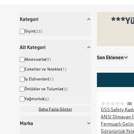
***Yü
Kategori
Giyim
(
23
)
Alt Kategori
Son Eklenen
Aksesuarlar
(
9
)
Ceketler ve Yelekler
(
1
)
İş Eldivenleri
(
1
)
Önlükler ve Tulumlar
(
3
)
Yağmurluk
(
6
)
(
0
)
Daha Fazla Göster
GSS Safety Kadı
ANSI Olmayan İk
Marka
Fermuarlı Geli
Görünürlük Yele