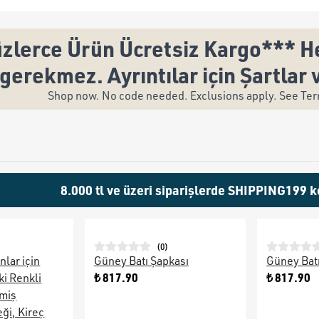
zlerce Ürün Ücretsiz Kargo*** He
gerekmez. Ayrıntılar için Şartlar 
Shop now. No code needed. Exclusions apply. See Term
8.000 tl ve üzeri siparişlerde SHIPPING199 k
(
0
)
nlar için
Güney Batı Şapkası
Güney Bat
₺ 817.90
₺ 817.90
i Renkli
şmiş
ği, Kireç