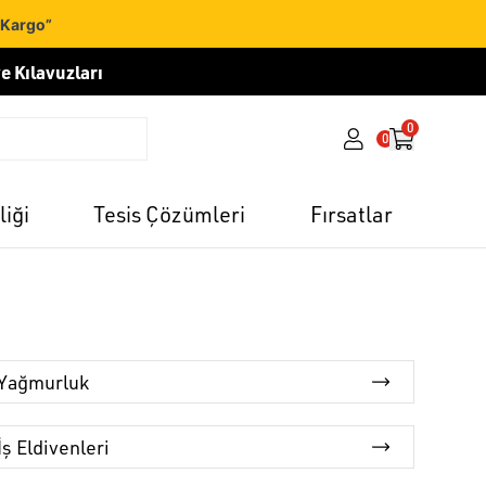
 Kargo”
e Kılavuzları
0
0
liği
Tesis Çözümleri
Fırsatlar
Yağmurluk
İş Eldivenleri