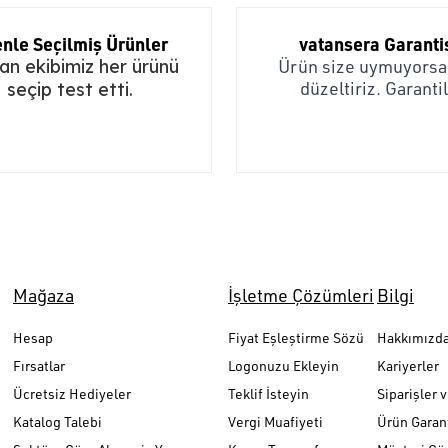
nle Seçilmiş Ürünler
vatansera Garanti
n ekibimiz her ürünü
Ürün size uymuyorsa,
düzeltiriz. Garantil
seçip test etti.
Mağaza
İşletme Çözümleri
Bilgi
Hesap
Fiyat Eşleştirme Sözü
Hakkımızd
Fırsatlar
Logonuzu Ekleyin
Kariyerler
Ücretsiz Hediyeler
Teklif İsteyin
Siparişler 
Katalog Talebi
Vergi Muafiyeti
Ürün Garant