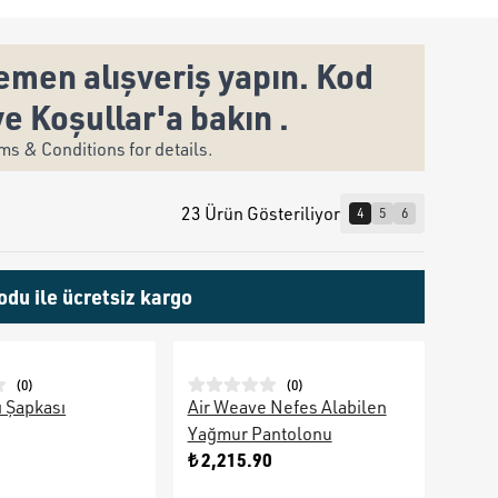
men alışveriş yapın. Kod
ve Koşullar'a bakın .
s & Conditions for details.
23 Ürün Gösteriliyor
4
5
6
odu ile ücretsiz kargo
(
0
)
(
0
)
ı Şapkası
Air Weave Nefes Alabilen
Yağmur Pantolonu
₺ 2,215.90