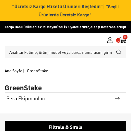
“Ücretsiz Kargo Etiketli Ürünleri Keşfedin”
|
“Seçili
Ürünlerde Ücretsiz Kargo”
Kargo Dahil Ürünler
Teklif İsteyin
Özel İş Kıyafetleri
Projeler & Referanslar
Dijital
0
0
Ana Sayfa
|
GreenStake
GreenStake
Sera Ekipmanları
Filtrele & Sırala