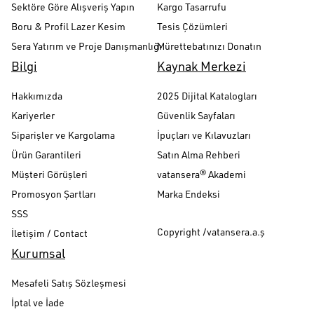
Sektöre Göre Alışveriş Yapın
Kargo Tasarrufu
Boru & Profil Lazer Kesim
Tesis Çözümleri
Sera Yatırım ve Proje Danışmanlığı
Mürettebatınızı Donatın
Bilgi
Kaynak Merkezi
Hakkımızda
2025 Dijital Katalogları
Kariyerler
Güvenlik Sayfaları
Siparişler ve Kargolama
İpuçları ve Kılavuzları
Ürün Garantileri
Satın Alma Rehberi
Müşteri Görüşleri
vatansera® Akademi
Promosyon Şartları
Marka Endeksi
SSS
Copyright /vatansera.a.ş
İletişim / Contact
Kurumsal
Mesafeli Satış Sözleşmesi
İptal ve İade