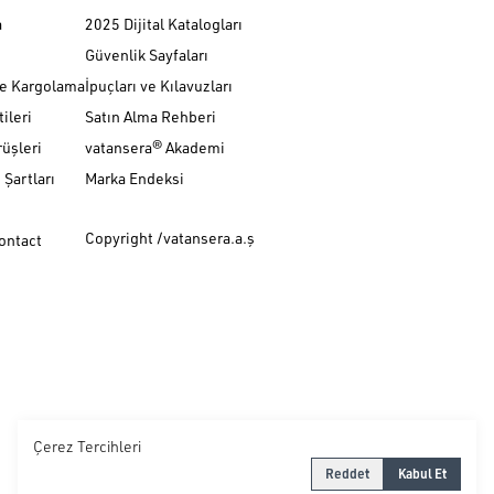
a
2025 Dijital Katalogları
Güvenlik Sayfaları
ve Kargolama
İpuçları ve Kılavuzları
ileri
Satın Alma Rehberi
üşleri
vatansera® Akademi
Şartları
Marka Endeksi
Copyright /vatansera.a.ş
Contact
Çerez Tercihleri
Reddet
Kabul Et