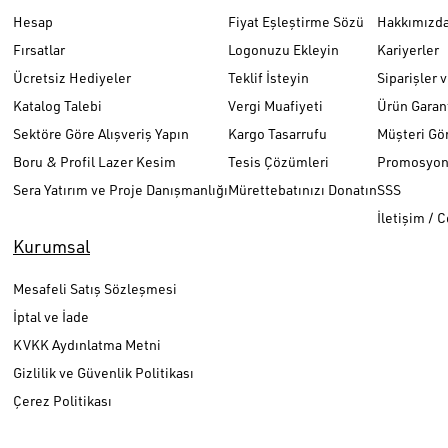
Hesap
Fiyat Eşleştirme Sözü
Hakkımızd
Fırsatlar
Logonuzu Ekleyin
Kariyerler
Ücretsiz Hediyeler
Teklif İsteyin
Siparişler 
Katalog Talebi
Vergi Muafiyeti
Ürün Garant
Sektöre Göre Alışveriş Yapın
Kargo Tasarrufu
Müşteri Gör
Boru & Profil Lazer Kesim
Tesis Çözümleri
Promosyon 
Sera Yatırım ve Proje Danışmanlığı
Mürettebatınızı Donatın
SSS
İletişim / 
Kurumsal
Mesafeli Satış Sözleşmesi
İptal ve İade
KVKK Aydınlatma Metni
Gizlilik ve Güvenlik Politikası
Çerez Politikası