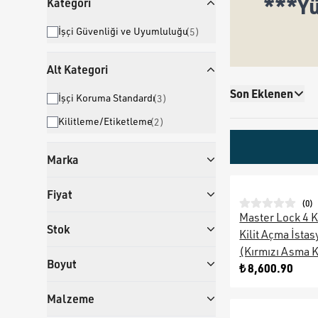
***Yü
Kategori
İşçi Güvenliği ve Uyumluluğu
(
5
)
Alt Kategori
Son Eklenen
İşçi Koruma Standardı
(
3
)
Kilitleme/Etiketleme
(
2
)
Marka
Fiyat
(
0
)
Master Lock 4 Ki
Stok
Kilit Açma İsta
(Kırmızı Asma Ki
Boyut
₺ 8,600.90
Malzeme