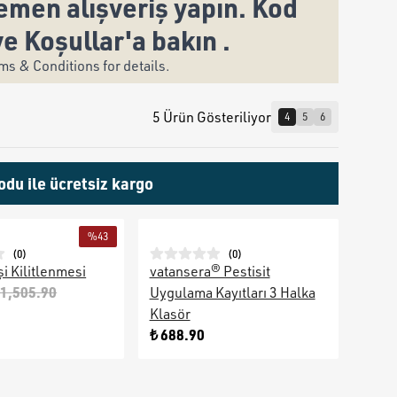
men alışveriş yapın. Kod
ve Koşullar'a bakın .
s & Conditions for details.
5 Ürün Gösteriliyor
4
5
6
odu ile ücretsiz kargo
%
43
(
0
)
(
0
)
şi Kilitlenmesi
vatansera® Pestisit
 1,505.90
Uygulama Kayıtları 3 Halka
Klasör
₺ 688.90