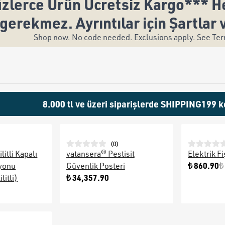
zlerce Ürün Ücretsiz Kargo*** He
gerekmez. Ayrıntılar için Şartlar 
Shop now. No code needed. Exclusions apply. See Term
8.000 tl ve üzeri siparişlerde SHIPPING199 k
(
0
)
litli Kapalı
vatansera® Pestisit
Elektrik Fi
₺ 860.90
₺
syonu
Güvenlik Posteri
₺ 34,357.90
litli)