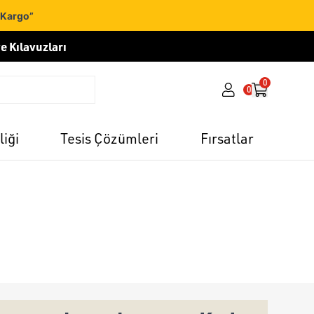
 Kargo”
e Kılavuzları
0
0
liği
Tesis Çözümleri
Fırsatlar