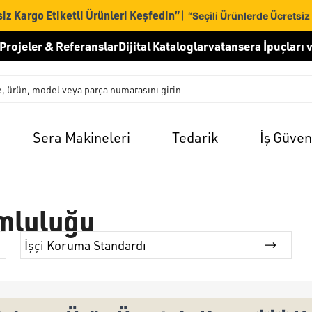
iz Kargo Etiketli Ürünleri Keşfedin”
|
“Seçili Ürünlerde Ücretsiz
Projeler & Referanslar
Dijital Kataloglar
vatansera İpuçları v
Sera Makineleri
Tedarik
İş Güven
umluluğu
İşçi Koruma Standardı