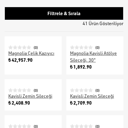
Filtrele & Sırala
41 Ürün Gösteriliyor
(
0
)
(
0
)
Magnolia Çelik Kazıyıcı
Magnolia Kavisli Atölye
₺ 42,957.90
Sileceği, 30"
₺ 1,892.90
(
0
)
(
0
)
Kavisli Zemin Sileceği
Kavisli Zemin Sileceği
₺ 2,408.90
₺ 2,709.90
(
0
)
(
0
)