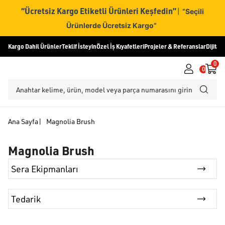
“Ücretsiz Kargo Etiketli Ürünleri Keşfedin”
|
“Seçili
Ürünlerde Ücretsiz Kargo”
Kargo Dahil Ürünler
Teklif İsteyin
Özel İş Kıyafetleri
Projeler & Referanslar
Dijital
0
0
Ana Sayfa
|
Magnolia Brush
Magnolia Brush
Sera Ekipmanları
Tedarik