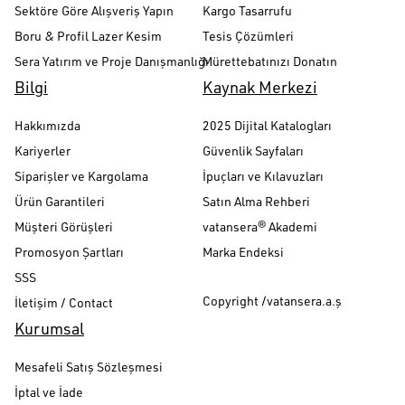
Sektöre Göre Alışveriş Yapın
Kargo Tasarrufu
Boru & Profil Lazer Kesim
Tesis Çözümleri
Sera Yatırım ve Proje Danışmanlığı
Mürettebatınızı Donatın
Bilgi
Kaynak Merkezi
Hakkımızda
2025 Dijital Katalogları
Kariyerler
Güvenlik Sayfaları
Siparişler ve Kargolama
İpuçları ve Kılavuzları
Ürün Garantileri
Satın Alma Rehberi
Müşteri Görüşleri
vatansera® Akademi
Promosyon Şartları
Marka Endeksi
SSS
Copyright /vatansera.a.ş
İletişim / Contact
Kurumsal
Mesafeli Satış Sözleşmesi
İptal ve İade