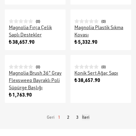
(
0
)
(
0
)
Magnolia Fırça Çelik
Magnolia Plastik Sıkma
Saplı Destekler
Kovası
₺ 38,657.90
₺ 5,332.90
(
0
)
(
0
)
Magnolia Brush 36" Gray
Konik Sert Ağaç Sapı
₺ 38,657.90
Flexsweep Bayraklı Poli
Süpürge Başlığı
₺ 1,763.90
Geri
1
2
3
İleri