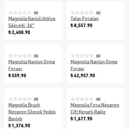
(
0
)
(
0
)
Magnolia Kavisli Atölye
Talaş Fırçaları
₺ 8,557.90
Sileceği, 36"
₺ 2,408.90
(
0
)
(
0
)
Magnolia Naylon Ovma
Magnolia Naylon Ovma
Fırçası
Fırçası
₺ 559.90
₺ 42,957.90
(
0
)
(
0
)
Magnolia Brush
Magnolia Fırça Neopren
Neopren Silecek Yedek
Çift Kenarlı Rakle
₺ 1,677.90
Başlığı
₺ 1,376.90