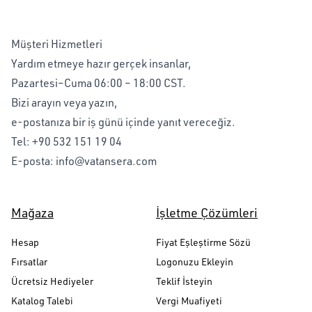
Müşteri Hizmetleri
Yardım etmeye hazır gerçek insanlar,
Pazartesi–Cuma 06:00 – 18:00 CST.
Bizi arayın veya yazın,
e-postanıza bir iş günü içinde yanıt vereceğiz.
Tel:
+90 532 151 19 04
E-posta:
info@vatansera.com
Mağaza
İşletme Çözümleri
Hesap
Fiyat Eşleştirme Sözü
Fırsatlar
Logonuzu Ekleyin
Ücretsiz Hediyeler
Teklif İsteyin
Katalog Talebi
Vergi Muafiyeti