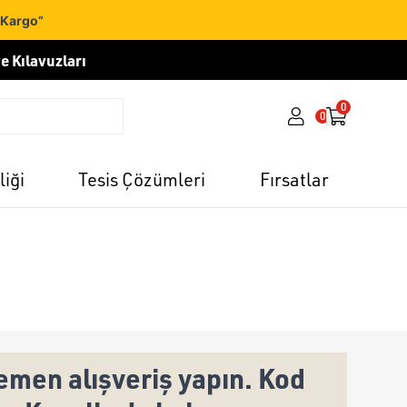
 Kargo”
e Kılavuzları
0
0
liği
Tesis Çözümleri
Fırsatlar
men alışveriş yapın. Kod