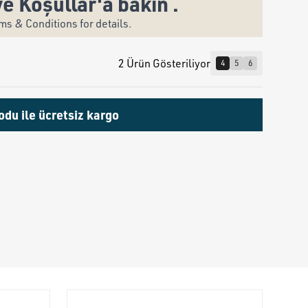
ve Koşullar'a bakın .
s & Conditions for details.
2 Ürün Gösteriliyor
4
5
6
odu ile ücretsiz kargo