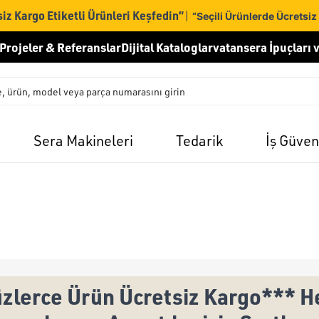
iz Kargo Etiketli Ürünleri Keşfedin”
|
“Seçili Ürünlerde Ücretsiz
Projeler & Referanslar
Dijital Kataloglar
vatansera İpuçları v
Sera Makineleri
Tedarik
İş Güven
zlerce Ürün Ücretsiz Kargo*** He