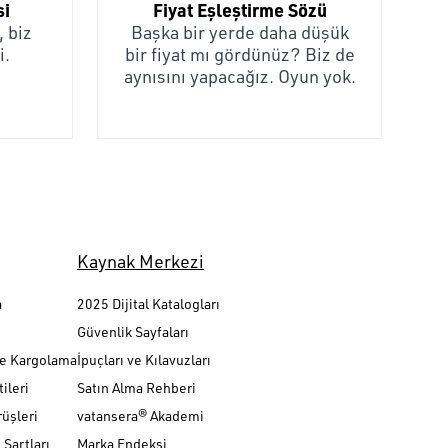
si
Fiyat Eşleştirme Sözü
 biz
Başka bir yerde daha düşük
i.
bir fiyat mı gördünüz? Biz de
aynısını yapacağız. Oyun yok.
Kaynak Merkezi
a
2025 Dijital Katalogları
Güvenlik Sayfaları
ve Kargolama
İpuçları ve Kılavuzları
ileri
Satın Alma Rehberi
üşleri
vatansera® Akademi
Şartları
Marka Endeksi