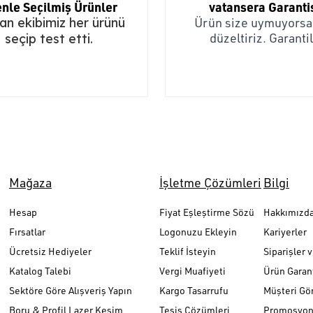
nle Seçilmiş Ürünler
vatansera Garanti
n ekibimiz her ürünü
Ürün size uymuyorsa,
düzeltiriz. Garantil
seçip test etti.
Mağaza
İşletme Çözümleri
Bilgi
Hesap
Fiyat Eşleştirme Sözü
Hakkımızd
Fırsatlar
Logonuzu Ekleyin
Kariyerler
Ücretsiz Hediyeler
Teklif İsteyin
Siparişler 
Katalog Talebi
Vergi Muafiyeti
Ürün Garant
Sektöre Göre Alışveriş Yapın
Kargo Tasarrufu
Müşteri Gör
Boru & Profil Lazer Kesim
Tesis Çözümleri
Promosyon 