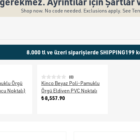
gerekmez. Ayrıntılar için Şartlar 
Shop now. No code needed. Exclusions apply. See Term
8.000 tl ve üzeri siparişlerde SHIPPING199 k
(
0
)
muklu Örgü
Kinco Beyaz Poli-Pamuklu
ucu Noktalı)
Örgü Eldiven PVC Noktalı
₺ 8,557.90