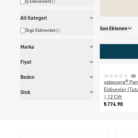
İş Eldivenleri
(
2
)
Alt Kategori
Son Eklenen
Örgü Eldivenler
(
2
)
Marka
Fiyat
(
0
)
Beden
vatansera® Pa
Eldivenler (Tut
Stok
| 12 Çift
₺ 774.90