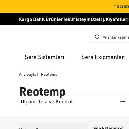
“Ücrets
Kargo Dahil Ürünler
Teklif İsteyin
Özel İş Kıyafetleri
Sera Sistemleri
Sera Ekipmanları
Ana Sayfa
|
Reotemp
Reotemp
Ölçüm, Test ve Kontrol
Son Eklenen