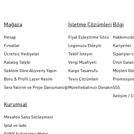
Mağaza
İşletme Çözümleri
Bilgi
Hesap
Fiyat Eşleştirme Sözü
Hakkımızd
Fırsatlar
Logonuzu Ekleyin
Kariyerler
Ücretsiz Hediyeler
Teklif İsteyin
Siparişler 
Katalog Talebi
Vergi Muafiyeti
Ürün Garant
Sektöre Göre Alışveriş Yapın
Kargo Tasarrufu
Müşteri Gör
Boru & Profil Lazer Kesim
Tesis Çözümleri
Promosyon 
Sera Yatırım ve Proje Danışmanlığı
Mürettebatınızı Donatın
SSS
İletişim / 
Kurumsal
Mesafeli Satış Sözleşmesi
İptal ve İade
KVKK Aydınlatma Metni