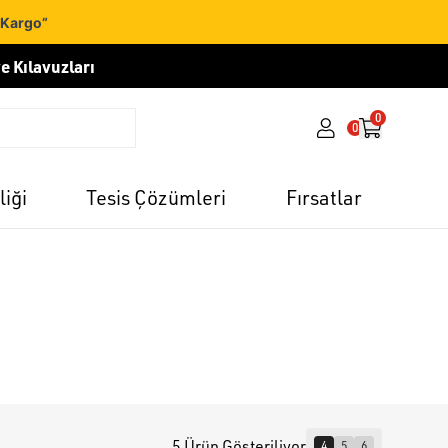
 Kargo”
e Kılavuzları
0
0
liği
Tesis Çözümleri
Fırsatlar
5 Ürün Gösteriliyor
4
5
6