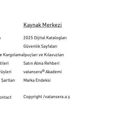
Kaynak Merkezi
a
2025 Dijital Katalogları
Güvenlik Sayfaları
ve Kargolama
İpuçları ve Kılavuzları
ileri
Satın Alma Rehberi
üşleri
vatansera® Akademi
Şartları
Marka Endeksi
Copyright /vatansera.a.ş
Contact