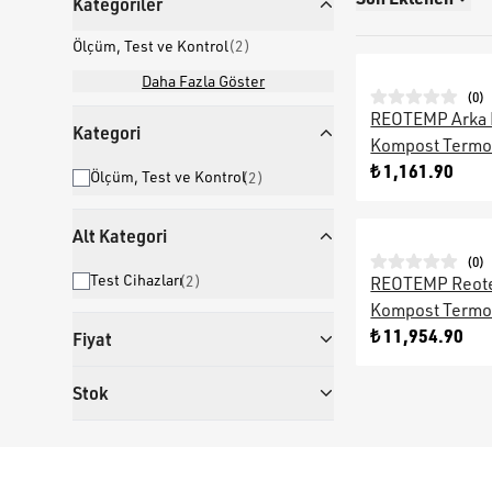
Kategoriler
Ölçüm, Test ve Kontrol
(
2
)
Daha Fazla Göster
(
0
)
REOTEMP Arka 
Kategori
Kompost Termo
₺ 1,161.90
Ölçüm, Test ve Kontrol
(
2
)
Alt Kategori
(
0
)
Test Cihazları
(
2
)
REOTEMP Reot
Kompost Termo
₺ 11,954.90
Fiyat
Stok