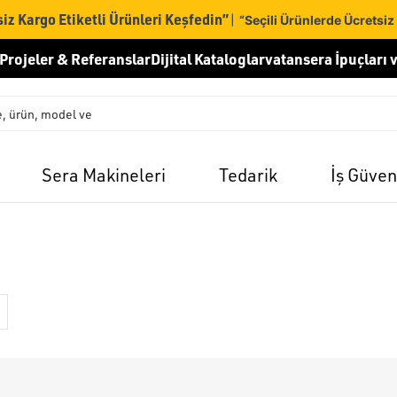
iz Kargo Etiketli Ürünleri Keşfedin”
|
“Seçili Ürünlerde Ücretsiz
Projeler & Referanslar
Dijital Kataloglar
vatansera İpuçları v
Sera Makineleri
Tedarik
İş Güven