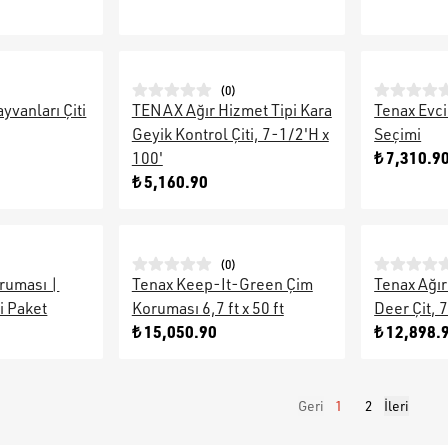
(
0
)
vanları Çiti
TENAX Ağır Hizmet Tipi Kara
Tenax Evci
Geyik Kontrol Çiti, 7-1/2'H x
Seçimi
₺ 7,310.9
100'
₺ 5,160.90
(
0
)
ruması |
Tenax Keep-It-Green Çim
Tenax Ağır
li Paket
Koruması 6,7 ft x 50 ft
Deer Çit, 
₺ 15,050.90
₺ 12,898.
Geri
1
2
İleri