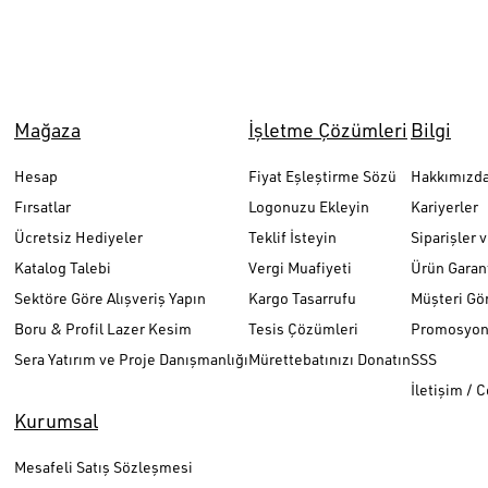
Mağaza
İşletme Çözümleri
Bilgi
Hesap
Fiyat Eşleştirme Sözü
Hakkımızd
Fırsatlar
Logonuzu Ekleyin
Kariyerler
Ücretsiz Hediyeler
Teklif İsteyin
Siparişler 
Katalog Talebi
Vergi Muafiyeti
Ürün Garant
Sektöre Göre Alışveriş Yapın
Kargo Tasarrufu
Müşteri Gör
Boru & Profil Lazer Kesim
Tesis Çözümleri
Promosyon 
Sera Yatırım ve Proje Danışmanlığı
Mürettebatınızı Donatın
SSS
İletişim / 
Kurumsal
Mesafeli Satış Sözleşmesi