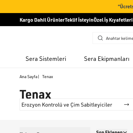
“Ücrets
Kargo Dahil Ürünler
Teklif İsteyin
Özel İş Kıyafetleri
Sera Sistemleri
Sera Ekipmanları
Ana Sayfa
|
Tenax
Tenax
Erozyon Kontrolü ve Çim Sabitleyiciler
Son Eklenen