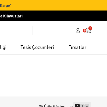
 Kargo”
e Kılavuzları
0
0
liği
Tesis Çözümleri
Fırsatlar
35 Ürün Gösteriliyor
4
5
6