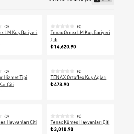
(
0
)
(
0
)
x LM Kuş Bariyeri
Tenax Ornex LM Kuş Bariyeri
Çiti
0
₺ 14,620.90
(
0
)
(
0
)
r Hizmet Tipi
TENAX Ortoflex Kuş Ağları
₺ 473.90
ar Çiti
0
(
0
)
(
0
)
s Hayvanları Çiti
Tenax Kümes Hayvanları Çiti
0
₺ 3,010.90