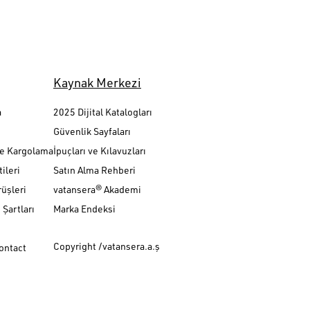
Kaynak Merkezi
a
2025 Dijital Katalogları
Güvenlik Sayfaları
ve Kargolama
İpuçları ve Kılavuzları
ileri
Satın Alma Rehberi
üşleri
vatansera® Akademi
Şartları
Marka Endeksi
Copyright /vatansera.a.ş
Contact