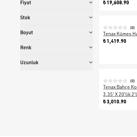
Fiyat
₺ 19,608.90
Stok
(
0
)
Boyut
Tenax Kümes Hay
₺ 1,419.90
Renk
Uzunluk
(
0
)
Tenax Bahçe Ko
3,35' X 20'lik 2'
₺ 3,010.90