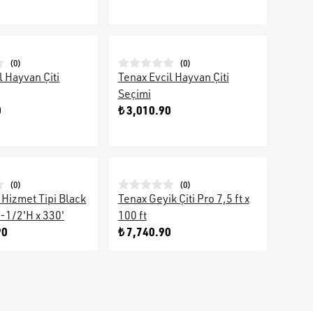
(
0
)
(
0
)
l Hayvan Çiti
Tenax Evcil Hayvan Çiti
Seçimi
0
₺ 3,010.90
(
0
)
(
0
)
 Hizmet Tipi Black
Tenax Geyik Çiti Pro 7,5 ft x
7-1/2'H x 330'
100 ft
90
₺ 7,740.90