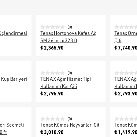
(
0
)
üçlendirmesi
Tenax Hortonova Kafes Ağ
Tenax Orne
SM 36 inç x 328 ft
Çiti
₺ 2,365.90
₺ 7,740.9
(
0
)
Kuş Bariyeri
TENAX Ağır Hizmet Tipi
TENAX Ağı
Kullanım/Kar Çiti
Kullanım/K
₺ 2,795.90
₺ 2,793.9
(
0
)
eri Seçmeli
Tenax Kümes Hayvanları Çiti
Tenax Küme
₺ 3,010.90
₺ 1,419.9
0 ft