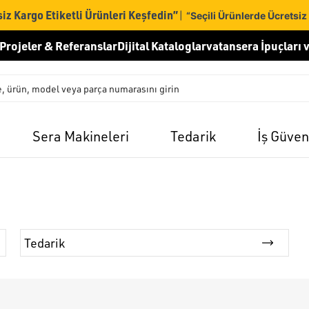
iz Kargo Etiketli Ürünleri Keşfedin”
|
“Seçili Ürünlerde Ücretsiz
Projeler & Referanslar
Dijital Kataloglar
vatansera İpuçları v
Sera Makineleri
Tedarik
İş Güven
Tedarik