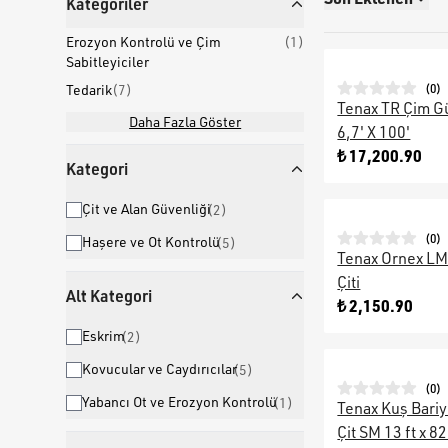
Kategoriler
Erozyon Kontrolü ve Çim
(
1
)
Sabitleyiciler
(
0
)
Tedarik
(
7
)
Tenax TR Çim G
Daha Fazla Göster
6,7' X 100'
₺ 17,200.90
Kategori
Çit ve Alan Güvenliği
(
2
)
(
0
)
Haşere ve Ot Kontrolü
(
5
)
Tenax Ornex LM 
Çiti
Alt Kategori
₺ 2,150.90
Eskrim
(
2
)
Kovucular ve Caydırıcılar
(
5
)
(
0
)
Yabancı Ot ve Erozyon Kontrolü
(
1
)
Tenax Kuş Bariy
Çit SM 13 ft x 82