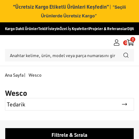
“Ücretsiz Kargo Etiketli Ürünleri Keşfedin”
|
“Seçili
Ürünlerde Ücretsiz Kargo”
Kargo Dahil Ürünler
Teklif İsteyin
Özel İş Kıyafetleri
Projeler & Referanslar
Dijital
0
0
Ana Sayfa
|
Wesco
Wesco
Tedarik
Filtrele & Sırala