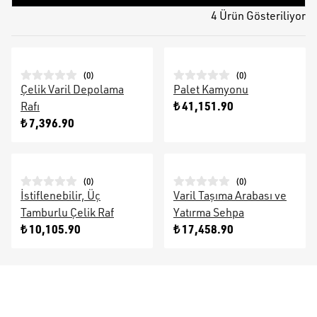
4 Ürün Gösteriliyor
(
0
)
(
0
)
Çelik Varil Depolama
Palet Kamyonu
₺ 41,151.90
Rafı
₺ 7,396.90
(
0
)
(
0
)
İstiflenebilir, Üç
Varil Taşıma Arabası ve
Tamburlu Çelik Raf
Yatırma Sehpa
₺ 10,105.90
₺ 17,458.90