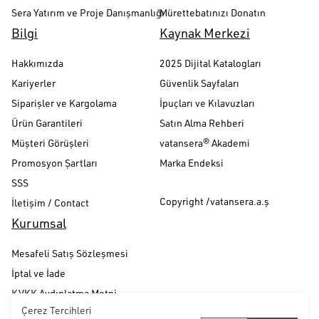
Sera Yatırım ve Proje Danışmanlığı
Mürettebatınızı Donatın
Bilgi
Kaynak Merkezi
Hakkımızda
2025 Dijital Katalogları
Kariyerler
Güvenlik Sayfaları
Siparişler ve Kargolama
İpuçları ve Kılavuzları
Ürün Garantileri
Satın Alma Rehberi
Müşteri Görüşleri
vatansera® Akademi
Promosyon Şartları
Marka Endeksi
SSS
Copyright /vatansera.a.ş
İletişim / Contact
Kurumsal
Mesafeli Satış Sözleşmesi
İptal ve İade
KVKK Aydınlatma Metni
Çerez Tercihleri
Gizlilik ve Güvenlik Politikası