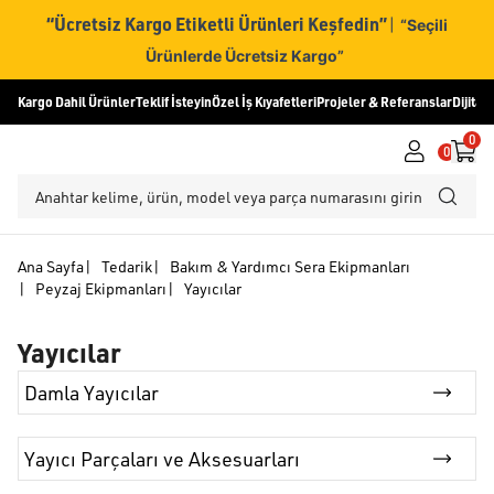
“Ücretsiz Kargo Etiketli Ürünleri Keşfedin”
|
“Seçili
Ürünlerde Ücretsiz Kargo”
Kargo Dahil Ürünler
Teklif İsteyin
Özel İş Kıyafetleri
Projeler & Referanslar
Dijital
0
0
Ana Sayfa
|
Tedarik
|
Bakım & Yardımcı Sera Ekipmanları
|
Peyzaj Ekipmanları
|
Yayıcılar
Yayıcılar
Damla Yayıcılar
Yayıcı Parçaları ve Aksesuarları