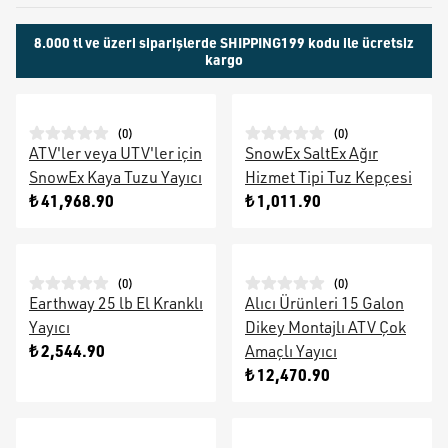
8.000 tl ve üzeri siparişlerde SHIPPING199 kodu ile ücretsiz
kargo
(
0
)
(
0
)
ATV'ler veya UTV'ler için
SnowEx SaltEx Ağır
SnowEx Kaya Tuzu Yayıcı
Hizmet Tipi Tuz Kepçesi
₺ 41,968.90
₺ 1,011.90
(
0
)
(
0
)
Earthway 25 lb El Kranklı
Alıcı Ürünleri 15 Galon
Yayıcı
Dikey Montajlı ATV Çok
₺ 2,544.90
Amaçlı Yayıcı
₺ 12,470.90