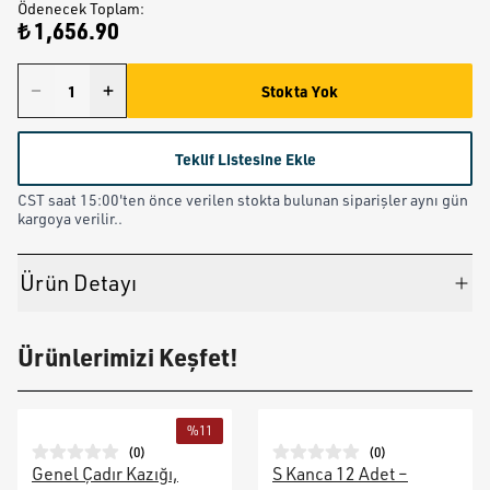
Ödenecek Toplam
:
₺ 1,656.90
Stokta Yok
Teklif Listesine Ekle
CST saat 15:00'ten önce verilen stokta bulunan siparişler aynı gün
kargoya verilir..
Ürün Detayı
Ürünlerimizi Keşfet!
%
11
(
0
)
(
0
)
Genel Çadır Kazığı,
S Kanca 12 Adet –