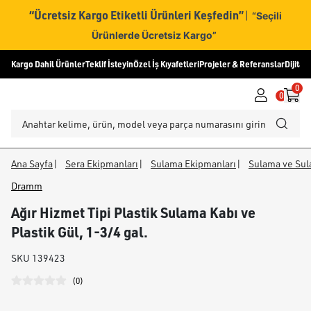
“Ücretsiz Kargo Etiketli Ürünleri Keşfedin”
|
“Seçili
Ürünlerde Ücretsiz Kargo”
Kargo Dahil Ürünler
Teklif İsteyin
Özel İş Kıyafetleri
Projeler & Referanslar
Dijital
0
0
Ana Sayfa
|
Sera Ekipmanları
|
Sulama Ekipmanları
|
Sulama ve Su
Dramm
Ağır Hizmet Tipi Plastik Sulama Kabı ve
Plastik Gül, 1-3/4 gal.
SKU
139423
(
0
)