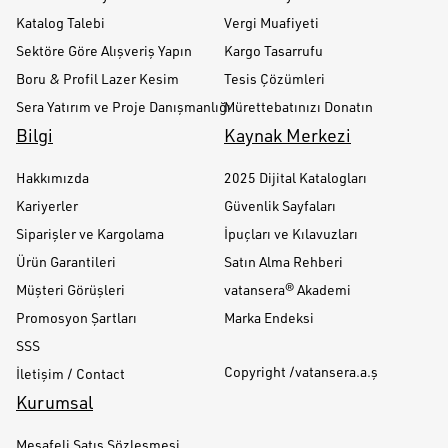
Katalog Talebi
Vergi Muafiyeti
Sektöre Göre Alışveriş Yapın
Kargo Tasarrufu
Boru & Profil Lazer Kesim
Tesis Çözümleri
Sera Yatırım ve Proje Danışmanlığı
Mürettebatınızı Donatın
Bilgi
Kaynak Merkezi
Hakkımızda
2025 Dijital Katalogları
Kariyerler
Güvenlik Sayfaları
Siparişler ve Kargolama
İpuçları ve Kılavuzları
Ürün Garantileri
Satın Alma Rehberi
Müşteri Görüşleri
vatansera® Akademi
Promosyon Şartları
Marka Endeksi
SSS
Copyright /vatansera.a.ş
İletişim / Contact
Kurumsal
Mesafeli Satış Sözleşmesi