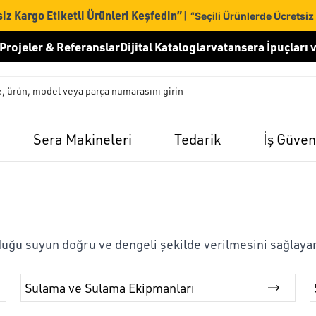
iz Kargo Etiketli Ürünleri Keşfedin”
|
“Seçili Ürünlerde Ücretsiz
Projeler & Referanslar
Dijital Kataloglar
vatansera İpuçları v
Sera Makineleri
Tedarik
İş Güven
uyduğu suyun doğru ve dengeli şekilde verilmesini sağlayar
Sulama ve Sulama Ekipmanları