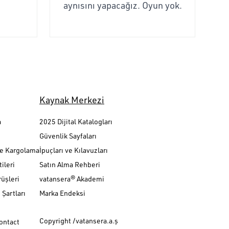
aynısını yapacağız. Oyun yok.
Kaynak Merkezi
a
2025 Dijital Katalogları
Güvenlik Sayfaları
ve Kargolama
İpuçları ve Kılavuzları
ileri
Satın Alma Rehberi
üşleri
vatansera® Akademi
Şartları
Marka Endeksi
Copyright /vatansera.a.ş
Contact