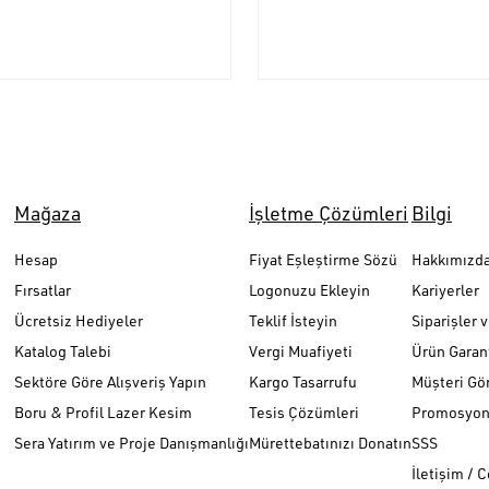
Mağaza
İşletme Çözümleri
Bilgi
Hesap
Fiyat Eşleştirme Sözü
Hakkımızd
Fırsatlar
Logonuzu Ekleyin
Kariyerler
Ücretsiz Hediyeler
Teklif İsteyin
Siparişler 
Katalog Talebi
Vergi Muafiyeti
Ürün Garant
Sektöre Göre Alışveriş Yapın
Kargo Tasarrufu
Müşteri Gör
Boru & Profil Lazer Kesim
Tesis Çözümleri
Promosyon 
Sera Yatırım ve Proje Danışmanlığı
Mürettebatınızı Donatın
SSS
İletişim / 