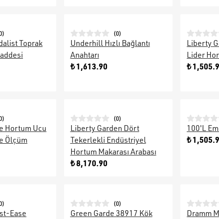
0
)
(
0
)
alist Toprak
Underhill Hızlı Bağlantı
Liberty 
Maddesi
Anahtarı
Lider Hor
₺ 1,613.90
₺ 1,505.
0
)
(
0
)
e Hortum Ucu
Liberty Garden Dört
100'L Em
₺ 1,505.
ve Ölçüm
Tekerlekli Endüstriyel
Hortum Makarası Arabası
₺ 8,170.90
0
)
(
0
)
ist-Ease
Green Garde 38917 Kök
Dramm M