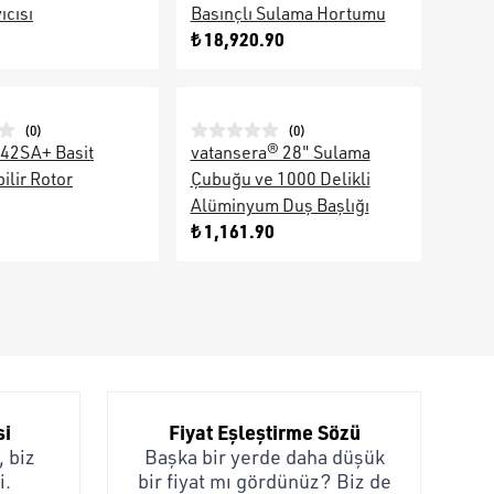
ıcısı
Basınçlı Sulama Hortumu
₺ 18,920.90
(
0
)
(
0
)
 42SA+ Basit
vatansera® 28" Sulama
ilir Rotor
Çubuğu ve 1000 Delikli
Alüminyum Duş Başlığı
₺ 1,161.90
si
Fiyat Eşleştirme Sözü
 biz
Başka bir yerde daha düşük
i.
bir fiyat mı gördünüz? Biz de