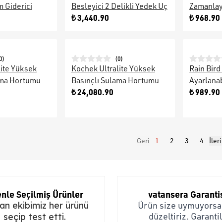
 Giderici
Besleyici 2 Delikli Yedek Uç
Zamanlay
₺ 3,440.90
₺ 968.90
0
)
(
0
)
lite Yüksek
Kochek Ultralite Yüksek
Rain Bird
ama Hortumu
Basınçlı Sulama Hortumu
Ayarlanab
₺ 24,080.90
₺ 989.90
Geri
1
2
3
4
İleri
nle Seçilmiş Ürünler
vatansera Garanti
n ekibimiz her ürünü
Ürün size uymuyorsa,
düzeltiriz. Garantil
seçip test etti.