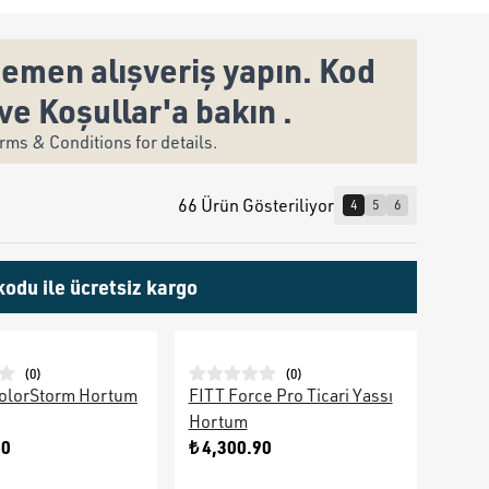
emen alışveriş yapın. Kod
ve Koşullar'a bakın .
ms & Conditions for details.
66 Ürün Gösteriliyor
4
5
6
kodu ile ücretsiz kargo
(
0
)
(
0
)
olorStorm Hortum
FITT Force Pro Ticari Yassı
Hortum
90
₺ 4,300.90