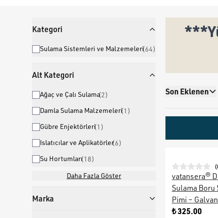
***Y
Kategori
Sulama Sistemleri ve Malzemeleri
(
64
)
Alt Kategori
Son Eklenen
Ağaç ve Çalı Sulama
(
2
)
Damla Sulama Malzemeleri
(
1
)
Gübre Enjektörleri
(
1
)
Islatıcılar ve Aplikatörler
(
6
)
Su Hortumları
(
18
)
(
Daha Fazla Göster
vatansera® 
Sulama Boru 
Marka
Pimi – Galvan
₺ 325.00