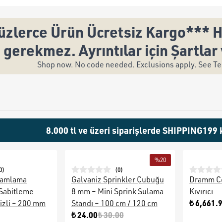
üzlerce Ürün Ücretsiz Kargo*** H
gerekmez. Ayrıntılar için Şartlar 
Shop now. No code needed. Exclusions apply. See Ter
8.000 tl ve üzeri siparişlerde SHIPPING199 
%
20
0
)
(
0
)
Damlama
Galvaniz Sprinkler Çubuğu
Dramm C
Sabitleme
8 mm – Mini Sprink Sulama
Kıvırıcı
₺ 6,661.
izli – 200 mm
Standı – 100 cm / 120 cm
₺ 24.00
₺ 30.00