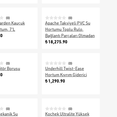
(
0
)
(
0
)
Garden Kauçuk
Apache Takviyeli PVC Su
tum, 7'L
Hortumu Toplu Rulo,
90
Bağlantı Parçaları Olmadan
₺ 18,275.90
(
0
)
(
0
)
itör Borusu
Underhill Twist-Ease
90
Hortum Kıvrım Giderici
₺ 1,290.90
(
0
)
(
0
)
ekanik Su
Kochek Ultralite Yüksek