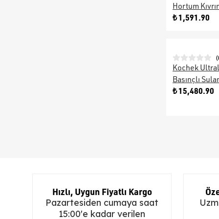
Hortum Kıvrım
₺ 1,591.90
(
Kochek Ultra
Basınçlı Sul
₺ 15,480.90
Hızlı, Uygun Fiyatlı Kargo
Öze
Pazartesiden cumaya saat
Uzma
15:00'e kadar verilen