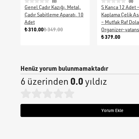
(
0
)
(
0
)
Genel Çadır Kazığı, Metal,
S Kanca 12 Adet 
Çadır Sabitleme Aparatı, 10
Kaplama Çelik As
Adet
– Mutfak Raf Dol
₺ 310.00
₺ 349.00
Organizer-vatan
₺ 379.00
Henüz yorum bulunmamaktadır
0.0
6 üzerinden
yıldız
Yorum Ekle