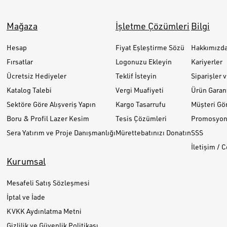
Mağaza
İşletme Çözümleri
Bilgi
Hesap
Fiyat Eşleştirme Sözü
Hakkımızd
Fırsatlar
Logonuzu Ekleyin
Kariyerler
Ücretsiz Hediyeler
Teklif İsteyin
Siparişler 
Katalog Talebi
Vergi Muafiyeti
Ürün Garant
Sektöre Göre Alışveriş Yapın
Kargo Tasarrufu
Müşteri Gör
Boru & Profil Lazer Kesim
Tesis Çözümleri
Promosyon 
Sera Yatırım ve Proje Danışmanlığı
Mürettebatınızı Donatın
SSS
İletişim / 
Kurumsal
Mesafeli Satış Sözleşmesi
İptal ve İade
KVKK Aydınlatma Metni
Gizlilik ve Güvenlik Politikası