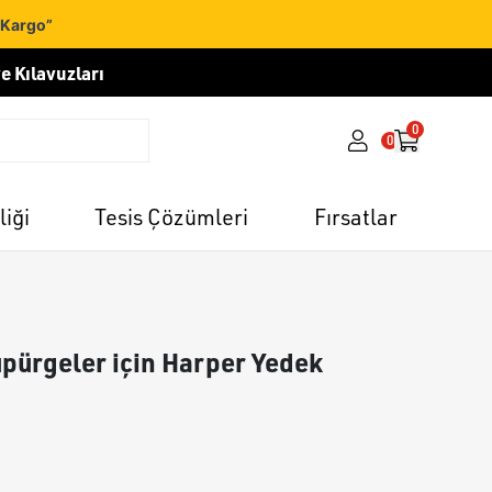
 Kargo”
e Kılavuzları
0
0
liği
Tesis Çözümleri
Fırsatlar
pürgeler için Harper Yedek