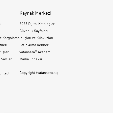
Kaynak Merkezi
a
2025 Dijital Katalogları
Güvenlik Sayfaları
ve Kargolama
İpuçları ve Kılavuzları
ileri
Satın Alma Rehberi
üşleri
vatansera® Akademi
Şartları
Marka Endeksi
Copyright /vatansera.a.ş
Contact