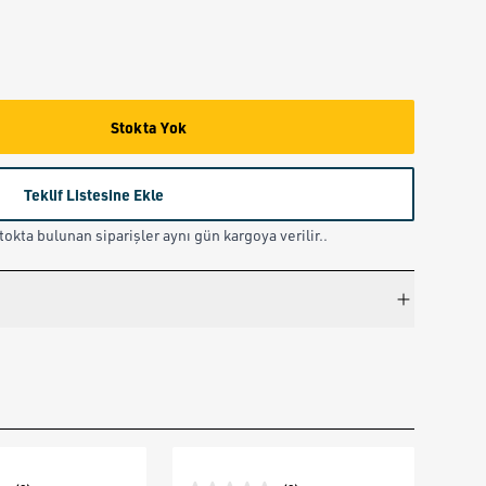
Stokta Yok
Teklif Listesine Ekle
okta bulunan siparişler aynı gün kargoya verilir..