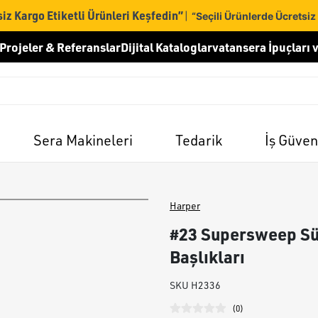
iz Kargo Etiketli Ürünleri Keşfedin”
|
“Seçili Ürünlerde Ücretsiz
Projeler & Referanslar
Dijital Kataloglar
vatansera İpuçları v
Sera Makineleri
Tedarik
İş Güven
Harper
#23 Supersweep Sü
Başlıkları
SKU
H2336
(
0
)