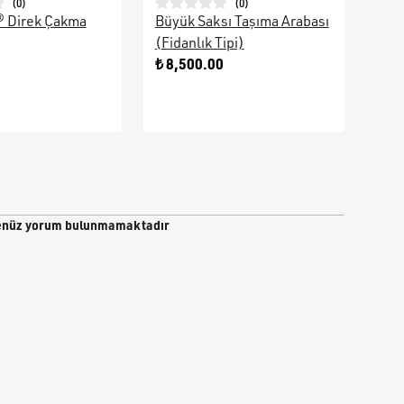
(
0
)
(
0
)
® Direk Çakma
Büyük Saksı Taşıma Arabası
Galv
(Fidanlık Tipi)
Ara
0
₺ 8,500.00
₺ 9
nüz yorum bulunmamaktadır