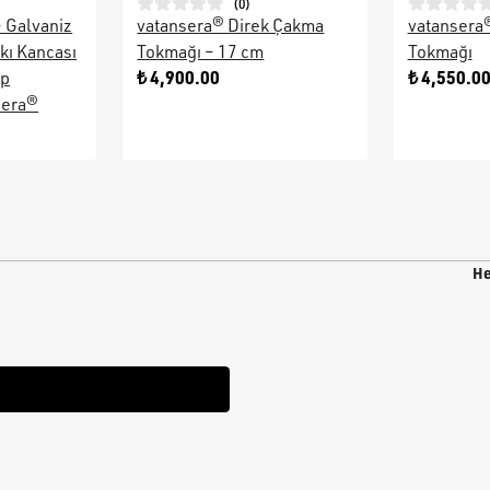
(
0
)
– Galvaniz
vatansera® Direk Çakma
vatansera
kı Kancası
Tokmağı – 17 cm
Tokmağı
₺ 4,900.00
₺ 4,550.0
ap
sera®
He