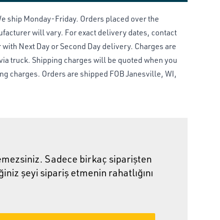
 We ship Monday-Friday. Orders placed over the
acturer will vary. For exact delivery dates, contact
r with Next Day or Second Day delivery. Charges are
 via truck. Shipping charges will be quoted when you
ping charges. Orders are shipped FOB Janesville, WI,
demezsiniz. Sadece birkaç siparişten
niz şeyi sipariş etmenin rahatlığını