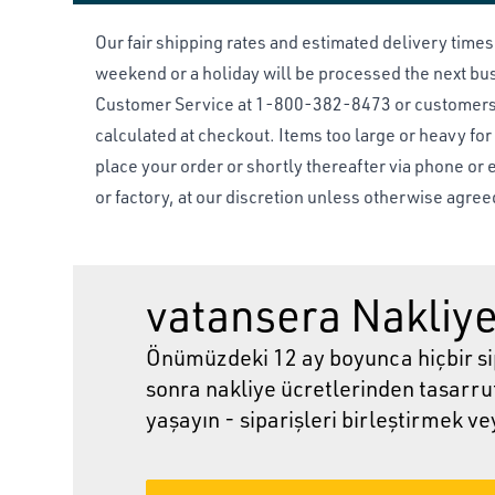
Our fair shipping rates and estimated delivery time
weekend or a holiday will be processed the next busi
Customer Service at 1-800-382-8473 or
customer
calculated at checkout. Items too large or heavy fo
place your order or shortly thereafter via phone or
or factory, at our discretion unless otherwise agr
vatansera Nakliye
Önümüzdeki 12 ay boyunca hiçbir sip
sonra nakliye ücretlerinden tasarruf
yaşayın - siparişleri birleştirmek v