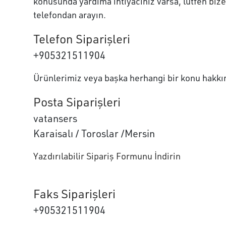
konusunda yardıma ihtiyacınız varsa, lütfen
bize
telefondan arayın.
Telefon Siparişleri
+905321511904
Ürünlerimiz veya başka herhangi bir konu hakkınd
Posta Siparişleri
vatansers
Karaisalı / Toroslar /Mersin
Yazdırılabilir Sipariş Formunu İndirin
Faks Siparişleri
+905321511904