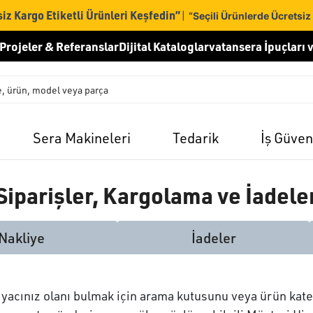
iz Kargo Etiketli Ürünleri Keşfedin”
|
“Seçili Ürünlerde Ücretsiz
Projeler & Referanslar
Dijital Kataloglar
vatansera İpuçları v
Sera Makineleri
Tedarik
İş Güven
Siparişler, Kargolama ve İadele
Nakliye
İadeler
yacınız olanı bulmak için arama kutusunu veya ürün kateg