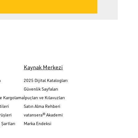
Kaynak Merkezi
a
2025 Dijital Katalogları
Güvenlik Sayfaları
ve Kargolama
İpuçları ve Kılavuzları
ileri
Satın Alma Rehberi
üşleri
vatansera® Akademi
Şartları
Marka Endeksi