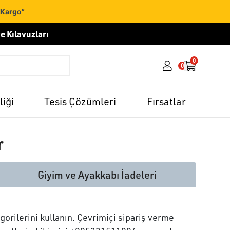
 Kargo”
e Kılavuzları
0
0
liği
Tesis Çözümleri
Fırsatlar
r
Giyim ve Ayakkabı İadeleri
orilerini kullanın. Çevrimiçi sipariş verme