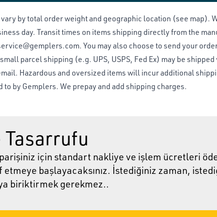
s vary by total order weight and geographic location (see map).
ness day. Transit times on items shipping directly from the manuf
service@gemplers.com
. You may also choose to send your orde
r small parcel shipping (e.g. UPS, USPS, Fed Ex) may be shipped
 email. Hazardous and oversized items will incur additional ship
eed to by Gemplers. We prepay and add shipping charges.
 Tasarrufu
arişiniz için standart nakliye ve işlem ücretleri ö
 etmeye başlayacaksınız. İstediğiniz zaman, istediği
eya biriktirmek gerekmez..