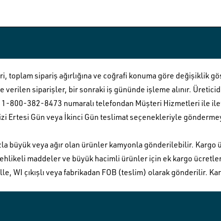
i, toplam sipariş ağırlığına ve coğrafi konuma göre değişiklik gö
 verilen siparişler, bir sonraki iş gününde işleme alınır. Üretic
için 1-800-382-8473 numaralı telefondan Müşteri Hizmetleri ile il
nizi Ertesi Gün veya İkinci Gün teslimat seçenekleriyle göndermey
a büyük veya ağır olan ürünler kamyonla gönderilebilir. Kargo ücr
Tehlikeli maddeler ve büyük hacimli ürünler için ek kargo ücretler
le, WI çıkışlı veya fabrikadan FOB (teslim) olarak gönderilir. Kar