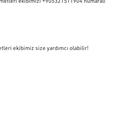
izmetleri ekibimizi +905321511904 numaralı
leri ekibimiz size yardımcı olabilir!