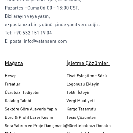
Pazartesi–Cuma 06:00 – 18:00 CST.
Bizi arayın veya yazın,
e-postanıza bir iş günü içinde yanıt vereceğiz.
Tel:
+90 532 151 19 04
E-posta:
info@vatansera.com
Mağaza
İşletme Çözümleri
Hesap
Fiyat Eşleştirme Sözü
Fırsatlar
Logonuzu Ekleyin
Ücretsiz Hediyeler
Teklif İsteyin
Katalog Talebi
Vergi Muafiyeti
Sektöre Göre Alışveriş Yapın
Kargo Tasarrufu
Boru & Profil Lazer Kesim
Tesis Çözümleri
Sera Yatırım ve Proje Danışmanlığı
Mürettebatınızı Donatın