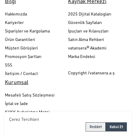
Bilgi
Kaynak Merkezi
Hakkımızda
2025 Dijital Katalogları
Kariyerler
Güvenlik Sayfaları
Siparişler ve Kargolama
İpuçları ve Kılavuzları
Ürün Garantileri
Satın Alma Rehberi
Müşteri Görüşleri
vatansera® Akademi
Promosyon Şartları
Marka Endeksi
SSS
Copyright /vatansera.a.ş
İletişim / Contact
Kurumsal
Mesafeli Satış Sözleşmesi
İptal ve İade
KVKK Aydınlatma Metni
Çerez Tercihleri
Gizlilik ve Güvenlik Politikası
Reddet
Kabul Et
Çerez Politikası