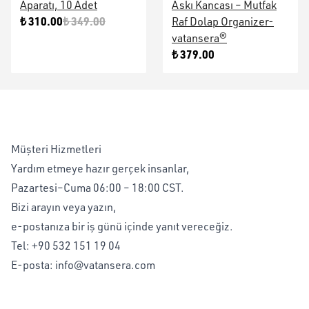
Aparatı, 10 Adet
Askı Kancası – Mutfak
₺ 310.00
₺ 349.00
Raf Dolap Organizer-
vatansera®
₺ 379.00
Deneme
Deneme
Müşteri Hizmetleri
Yardım etmeye hazır gerçek insanlar,
Pazartesi–Cuma 06:00 – 18:00 CST.
Bizi arayın veya yazın,
e-postanıza bir iş günü içinde yanıt vereceğiz.
Tel:
+90 532 151 19 04
E-posta:
info@vatansera.com