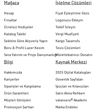
Mağaza
İşletme Çözümleri
Hesap
Fiyat Eşleştirme Sözü
Fırsatlar
Logonuzu Ekleyin
Ücretsiz Hediyeler
Teklif İsteyin
Katalog Talebi
Vergi Muafiyeti
Sektöre Göre Alışveriş Yapın
Kargo Tasarrufu
Boru & Profil Lazer Kesim
Tesis Çözümleri
Sera Yatırım ve Proje Danışmanlığı
Mürettebatınızı Donatın
Bilgi
Kaynak Merkezi
Hakkımızda
2025 Dijital Katalogları
Kariyerler
Güvenlik Sayfaları
Siparişler ve Kargolama
İpuçları ve Kılavuzları
Ürün Garantileri
Satın Alma Rehberi
Müşteri Görüşleri
vatansera® Akademi
Promosyon Şartları
Marka Endeksi