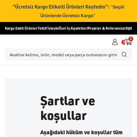
“Ücretsiz Kargo Etiketli Ürünleri Keşfedin”
|
“Seçili
Ürünlerde Ücretsiz Kargo”
Kargo Dahil Ürünler
Teklif İsteyin
Özel İş Kıyafetleri
Projeler & Referanslar
Dijital
0
0
Şartlar ve
koşullar
Aşağıdaki hüküm ve koşullar tüm