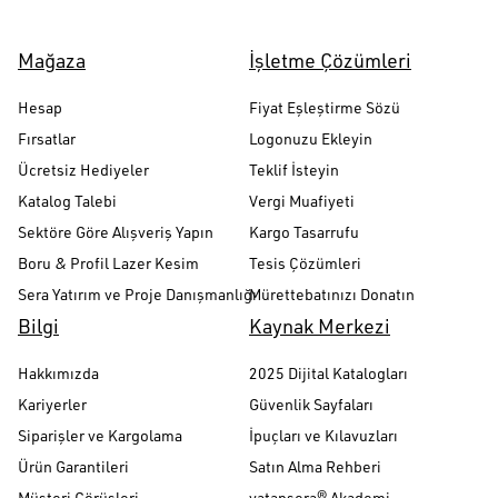
Mağaza
İşletme Çözümleri
Hesap
Fiyat Eşleştirme Sözü
Fırsatlar
Logonuzu Ekleyin
Ücretsiz Hediyeler
Teklif İsteyin
Katalog Talebi
Vergi Muafiyeti
Sektöre Göre Alışveriş Yapın
Kargo Tasarrufu
Boru & Profil Lazer Kesim
Tesis Çözümleri
Sera Yatırım ve Proje Danışmanlığı
Mürettebatınızı Donatın
Bilgi
Kaynak Merkezi
Hakkımızda
2025 Dijital Katalogları
Kariyerler
Güvenlik Sayfaları
Siparişler ve Kargolama
İpuçları ve Kılavuzları
Ürün Garantileri
Satın Alma Rehberi
Müşteri Görüşleri
vatansera® Akademi