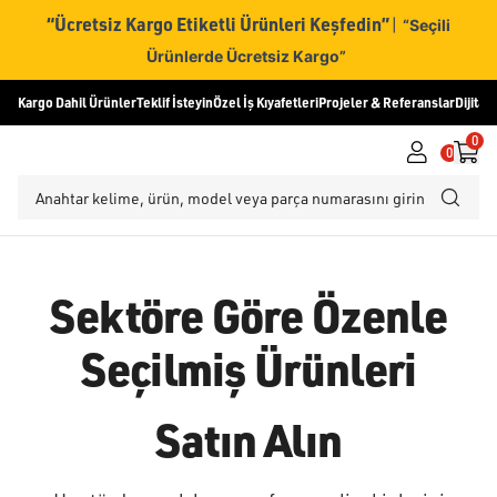
“Ücretsiz Kargo Etiketli Ürünleri Keşfedin”
|
“Seçili
Ürünlerde Ücretsiz Kargo”
Kargo Dahil Ürünler
Teklif İsteyin
Özel İş Kıyafetleri
Projeler & Referanslar
Dijital
0
0
Sektöre Göre Özenle
Seçilmiş Ürünleri
Satın Alın