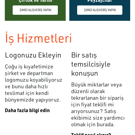
ŞİMDİ ALIŞVERİŞ YAPIN
ŞİMDİ ALIŞVERİŞ YAPIN
İş Hizmetleri
Logonuzu Ekleyin
Bir satış
temsilcisiyle
Çoğu iş kıyafetimize
konuşun
şirket ve departman
logomuzu koyabiliyoruz
Büyük miktarlar veya
ve bunu daha hızlı
düzenli olarak
teslimat için kendi
tekrarlanan bir sipariş
bünyemizde yapıyoruz.
için fiyat teklifi mi
Daha fazla bilgi edin
arıyorsunuz? Satış
ekibimiz size yardımcı
olmak için burada.
Teklif nasıl alınır?