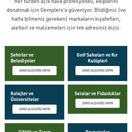
Her türden açık hava profesyoneli, ekiplerini
donatmak için Gemplers'a güveniyor. Bildiğiniz (ve
hatta bilmeniz gereken) markaların kıyafetleri,
aletleri ve malzemeleri için tek adresiniz biziz.
Şehirler ve
Golf Sahaları ve Kır
Belediyeler
Kulüpleri
ŞİMDİ ALIŞVERİŞ YAPIN
ŞİMDİ ALIŞVERİŞ YAPIN
Kolejler ve
Seralar ve Fidanlıklar
Üniversiteler
ŞİMDİ ALIŞVERİŞ YAPIN
ŞİMDİ ALIŞVERİŞ YAPIN
Çiftlik ve Tarım
Peyzajcılar