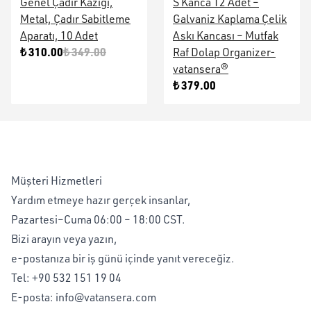
Genel Çadır Kazığı,
S Kanca 12 Adet –
Metal, Çadır Sabitleme
Galvaniz Kaplama Çelik
Aparatı, 10 Adet
Askı Kancası – Mutfak
₺ 310.00
₺ 349.00
Raf Dolap Organizer-
vatansera®
₺ 379.00
Müşteri Hizmetleri
Yardım etmeye hazır gerçek insanlar,
Pazartesi–Cuma 06:00 – 18:00 CST.
Bizi arayın veya yazın,
e-postanıza bir iş günü içinde yanıt vereceğiz.
Tel:
+90 532 151 19 04
E-posta:
info@vatansera.com