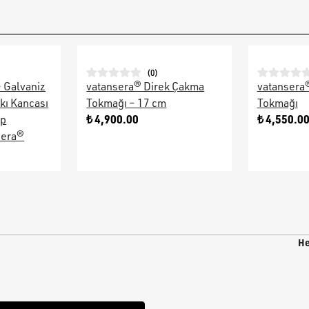
(
0
)
– Galvaniz
vatansera® Direk Çakma
vatansera
kı Kancası
Tokmağı – 17 cm
Tokmağı
₺ 4,900.00
₺ 4,550.0
ap
sera®
He