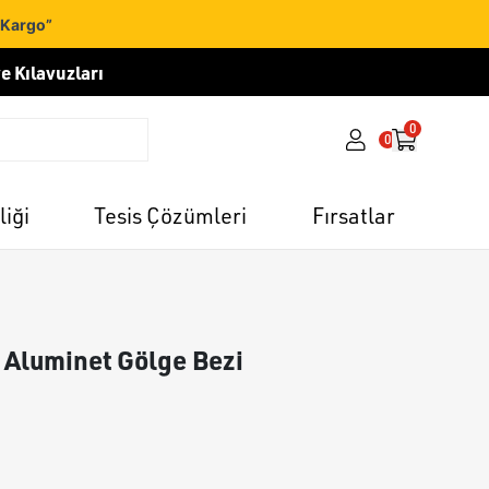
 Kargo”
e Kılavuzları
0
0
liği
Tesis Çözümleri
Fırsatlar
 Aluminet Gölge Bezi