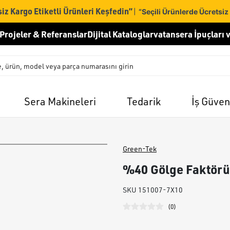
iz Kargo Etiketli Ürünleri Keşfedin”
|
“Seçili Ürünlerde Ücretsiz
Projeler & Referanslar
Dijital Kataloglar
vatansera İpuçları v
Sera Makineleri
Tedarik
İş Güven
Green-Tek
%40 Gölge Faktörü
SKU
151007-7X10
(
0
)