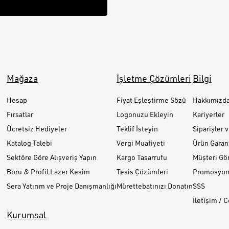
Mağaza
İşletme Çözümleri
Bilgi
Hesap
Fiyat Eşleştirme Sözü
Hakkımızd
Fırsatlar
Logonuzu Ekleyin
Kariyerler
Ücretsiz Hediyeler
Teklif İsteyin
Siparişler 
Katalog Talebi
Vergi Muafiyeti
Ürün Garant
Sektöre Göre Alışveriş Yapın
Kargo Tasarrufu
Müşteri Gör
Boru & Profil Lazer Kesim
Tesis Çözümleri
Promosyon 
Sera Yatırım ve Proje Danışmanlığı
Mürettebatınızı Donatın
SSS
İletişim / 
Kurumsal