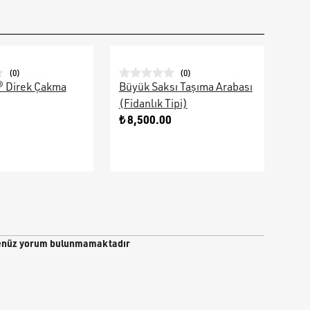
(
0
)
(
0
)
® Direk Çakma
Büyük Saksı Taşıma Arabası
Galv
(Fidanlık Tipi)
Ara
0
₺ 8,500.00
₺ 9
nüz yorum bulunmamaktadır