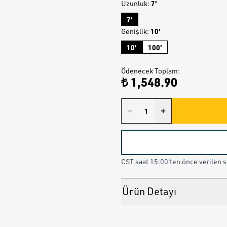
7'
Uzunluk
:
7'
10'
Genişlik
:
10'
100'
Ödenecek Toplam
:
₺ 1,548.90
CST saat 15:00'ten önce verilen st
Ürün Detayı