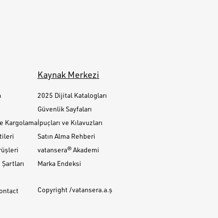
Kaynak Merkezi
a
2025 Dijital Katalogları
Güvenlik Sayfaları
ve Kargolama
İpuçları ve Kılavuzları
ileri
Satın Alma Rehberi
üşleri
vatansera® Akademi
Şartları
Marka Endeksi
Copyright /vatansera.a.ş
Contact