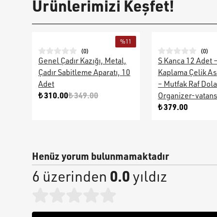
Ürünlerimizi Keşfet!
%
11
(
0
)
(
0
)
Genel Çadır Kazığı, Metal,
S Kanca 12 Adet 
Çadır Sabitleme Aparatı, 10
Kaplama Çelik As
Adet
– Mutfak Raf Dol
₺ 310.00
₺ 349.00
Organizer-vatan
₺ 379.00
Henüz yorum bulunmamaktadır
0.0
6 üzerinden
yıldız