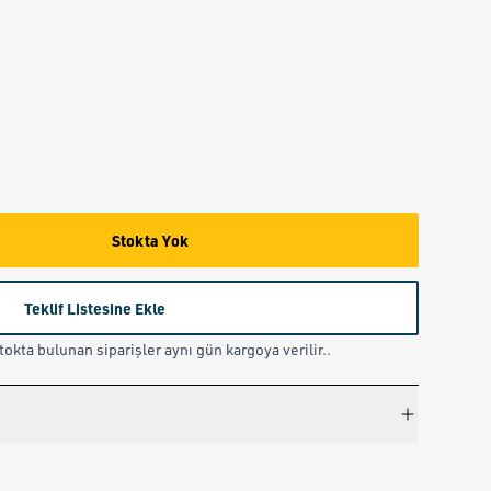
Stokta Yok
Teklif Listesine Ekle
okta bulunan siparişler aynı gün kargoya verilir..