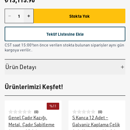
₺ 13,115.90
Stokta Yok
Teklif Listesine Ekle
CST saat 15:00'ten önce verilen stokta bulunan siparişler aynı gün
kargoya verilir..
Ürün Detayı
Ürünlerimizi Keşfet!
%
11
(
0
)
(
0
)
Genel Çadır Kazığı,
S Kanca 12 Adet –
Metal, Çadır Sabitleme
Galvaniz Kaplama Çelik