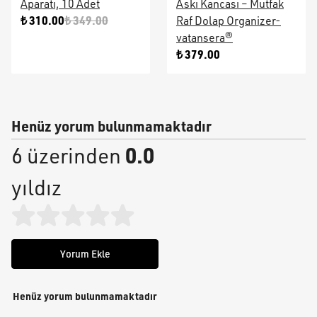
Aparatı, 10 Adet
Askı Kancası – Mutfak
₺ 310.00
₺ 349.00
Raf Dolap Organizer-
vatansera®
₺ 379.00
Henüz yorum bulunmamaktadır
0.0
6 üzerinden
yıldız
Yorum Ekle
Henüz yorum bulunmamaktadır