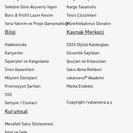
Sektöre Göre Alışveriş Yapın
Kargo Tasarrufu
Boru & Profil Lazer Kesim
Tesis Çözümleri
Sera Yatırım ve Proje Danışmanlığı
Mürettebatınızı Donatın
Bilgi
Kaynak Merkezi
Hakkımızda
2025 Dijital Katalogları
Kariyerler
Güvenlik Sayfaları
Siparişler ve Kargolama
İpuçları ve Kılavuzları
Ürün Garantileri
Satın Alma Rehberi
Müşteri Görüşleri
vatansera® Akademi
Promosyon Şartları
Marka Endeksi
SSS
Copyright /vatansera.a.ş
İletişim / Contact
Kurumsal
Mesafeli Satış Sözleşmesi
İptal ve İade