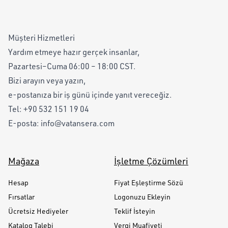
Müşteri Hizmetleri
Yardım etmeye hazır gerçek insanlar,
Pazartesi–Cuma 06:00 – 18:00 CST.
Bizi arayın veya yazın,
e-postanıza bir iş günü içinde yanıt vereceğiz.
Tel:
+90 532 151 19 04
E-posta:
info@vatansera.com
Mağaza
İşletme Çözümleri
Hesap
Fiyat Eşleştirme Sözü
Fırsatlar
Logonuzu Ekleyin
Ücretsiz Hediyeler
Teklif İsteyin
Katalog Talebi
Vergi Muafiyeti