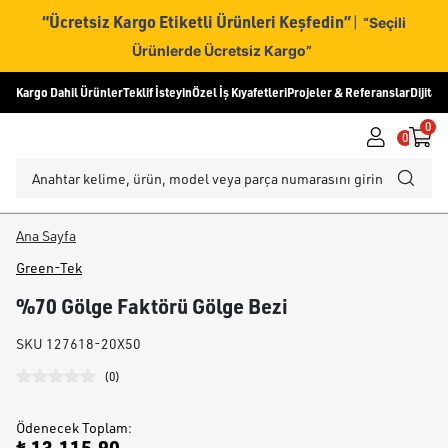
“Ücretsiz Kargo Etiketli Ürünleri Keşfedin”
|
“Seçili
Ürünlerde Ücretsiz Kargo”
Kargo Dahil Ürünler
Teklif İsteyin
Özel İş Kıyafetleri
Projeler & Referanslar
Dijital
0
0
Ana Sayfa
Green-Tek
%70 Gölge Faktörü Gölge Bezi
SKU
127618-20X50
(
0
)
Ödenecek Toplam
: