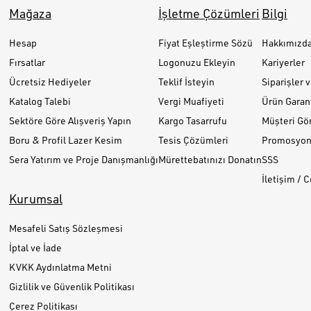
Mağaza
İşletme Çözümleri
Bilgi
Hesap
Fiyat Eşleştirme Sözü
Hakkımızd
Fırsatlar
Logonuzu Ekleyin
Kariyerler
Ücretsiz Hediyeler
Teklif İsteyin
Siparişler 
Katalog Talebi
Vergi Muafiyeti
Ürün Garant
Sektöre Göre Alışveriş Yapın
Kargo Tasarrufu
Müşteri Gör
Boru & Profil Lazer Kesim
Tesis Çözümleri
Promosyon 
Sera Yatırım ve Proje Danışmanlığı
Mürettebatınızı Donatın
SSS
İletişim / 
Kurumsal
Mesafeli Satış Sözleşmesi
İptal ve İade
KVKK Aydınlatma Metni
Gizlilik ve Güvenlik Politikası
Çerez Politikası