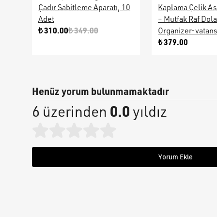
Çadır Sabitleme Aparatı, 10
Kaplama Çelik As
Adet
– Mutfak Raf Dol
₺ 310.00
₺ 349.00
Organizer-vatan
₺ 379.00
Henüz yorum bulunmamaktadır
0.0
6 üzerinden
yıldız
Yorum Ekle