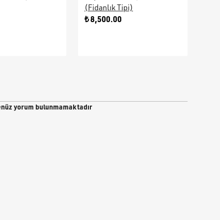
(Fidanlık Tipi)
Ara
0
₺ 8,500.00
₺ 9
nüz yorum bulunmamaktadır