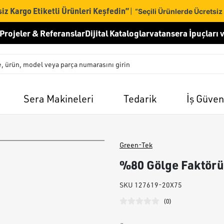
iz Kargo Etiketli Ürünleri Keşfedin”
|
“Seçili Ürünlerde Ücretsiz
Projeler & Referanslar
Dijital Kataloglar
vatansera İpuçları v
Sera Makineleri
Tedarik
İş Güven
Green-Tek
%80 Gölge Faktörü
SKU
127619-20X75
(
0
)