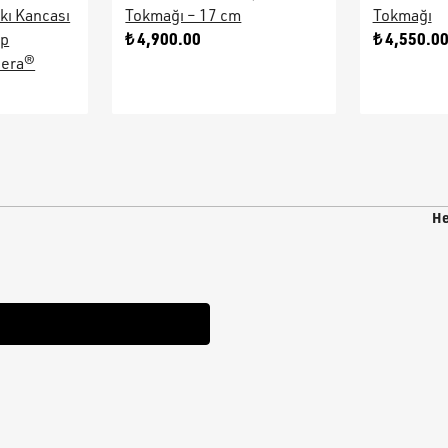
kı Kancası
Tokmağı – 17 cm
Tokmağı
₺ 4,900.00
₺ 4,550.0
ap
sera®
He