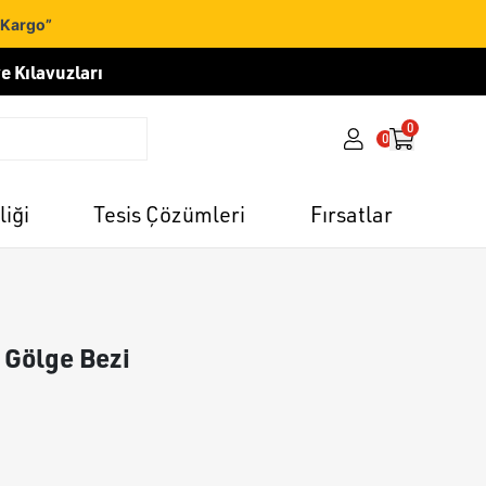
 Kargo”
e Kılavuzları
0
0
liği
Tesis Çözümleri
Fırsatlar
 Gölge Bezi