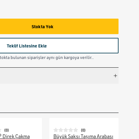
Stokta Yok
Teklif Listesine Ekle
okta bulunan siparişler aynı gün kargoya verilir..
(
0
)
(
0
)
® Direk Çakma
Büyük Saksı Taşıma Arabası
Galv