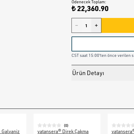
Ödenecek Toplam
:
₺ 22,360.90
CST saat 15:00'ten önce verilen st
Ürün Detayı
(
0
)
– Galvaniz
vatansera® Direk Çakma
vatansera