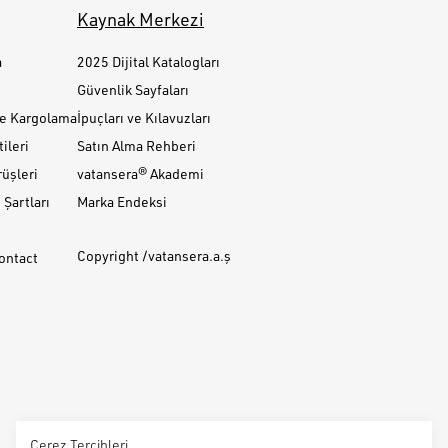
Kaynak Merkezi
a
2025 Dijital Katalogları
Güvenlik Sayfaları
ve Kargolama
İpuçları ve Kılavuzları
ileri
Satın Alma Rehberi
üşleri
vatansera® Akademi
Şartları
Marka Endeksi
Copyright /vatansera.a.ş
Contact
Çerez Tercihleri