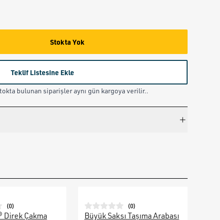
Stokta Yok
Teklif Listesine Ekle
okta bulunan siparişler aynı gün kargoya verilir..
(
0
)
(
0
)
® Direk Çakma
Büyük Saksı Taşıma Arabası
Galv