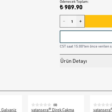
Ödenecek Toplam
:
₺ 989.90
CST saat 15:00'ten önce verilen st
Ürün Detayı
(
0
)
– Galvaniz
vatansera® Direk Çakma
vatansera