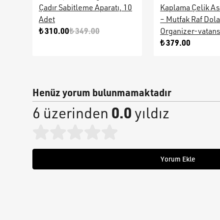
Çadır Sabitleme Aparatı, 10
Kaplama Çelik As
Adet
– Mutfak Raf Dol
₺ 310.00
₺ 349.00
Organizer-vatan
₺ 379.00
Henüz yorum bulunmamaktadır
0.0
6 üzerinden
yıldız
Yorum Ekle