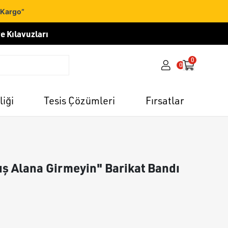
 Kargo”
e Kılavuzları
0
0
liği
Tesis Çözümleri
Fırsatlar
ış Alana Girmeyin" Barikat Bandı