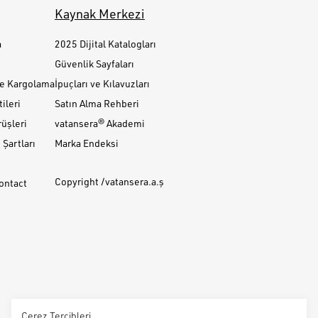
Kaynak Merkezi
a
2025 Dijital Katalogları
Güvenlik Sayfaları
ve Kargolama
İpuçları ve Kılavuzları
ileri
Satın Alma Rehberi
üşleri
vatansera® Akademi
Şartları
Marka Endeksi
Copyright /vatansera.a.ş
Contact
Çerez Tercihleri