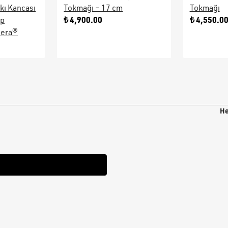
kı Kancası
Tokmağı – 17 cm
Tokmağı
₺ 4,900.00
₺ 4,550.0
ap
sera®
He