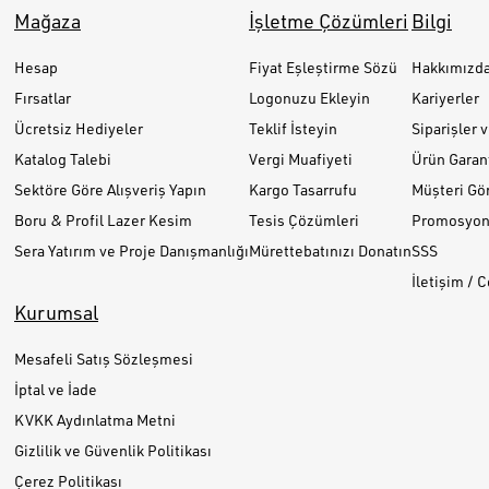
Mağaza
İşletme Çözümleri
Bilgi
Hesap
Fiyat Eşleştirme Sözü
Hakkımızd
Fırsatlar
Logonuzu Ekleyin
Kariyerler
Ücretsiz Hediyeler
Teklif İsteyin
Siparişler 
Katalog Talebi
Vergi Muafiyeti
Ürün Garant
Sektöre Göre Alışveriş Yapın
Kargo Tasarrufu
Müşteri Gör
Boru & Profil Lazer Kesim
Tesis Çözümleri
Promosyon 
Sera Yatırım ve Proje Danışmanlığı
Mürettebatınızı Donatın
SSS
İletişim / 
Kurumsal
Mesafeli Satış Sözleşmesi
İptal ve İade
KVKK Aydınlatma Metni
Gizlilik ve Güvenlik Politikası
Çerez Politikası