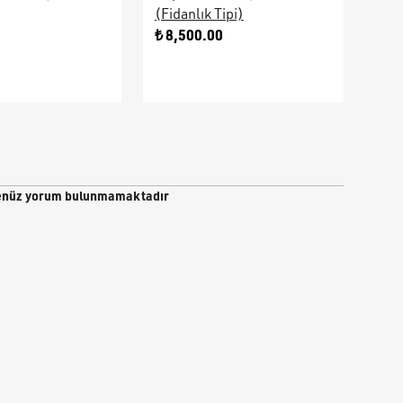
(Fidanlık Tipi)
Ara
0
₺ 8,500.00
₺ 9
nüz yorum bulunmamaktadır