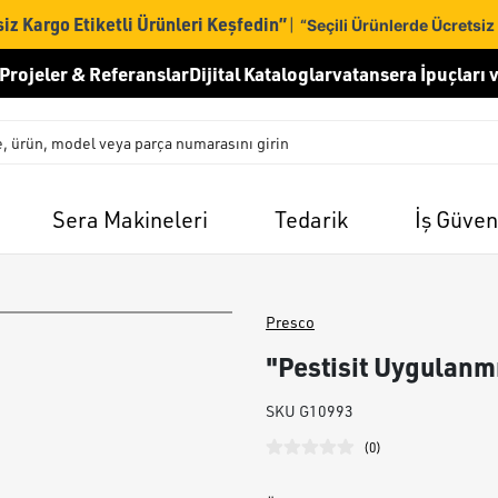
iz Kargo Etiketli Ürünleri Keşfedin”
|
“Seçili Ürünlerde Ücretsiz
Projeler & Referanslar
Dijital Kataloglar
vatansera İpuçları v
Sera Makineleri
Tedarik
İş Güven
Presco
"Pestisit Uygulanm
SKU
G10993
(
0
)