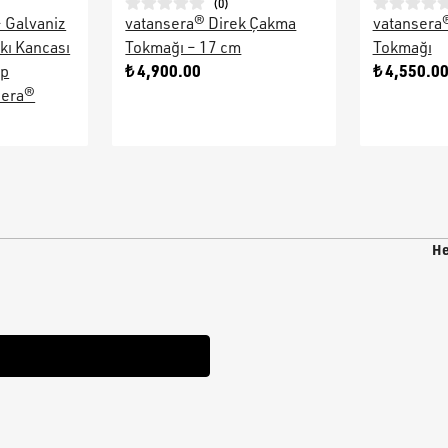
(
0
)
– Galvaniz
vatansera® Direk Çakma
vatansera
kı Kancası
Tokmağı – 17 cm
Tokmağı
₺ 4,900.00
₺ 4,550.0
ap
sera®
He