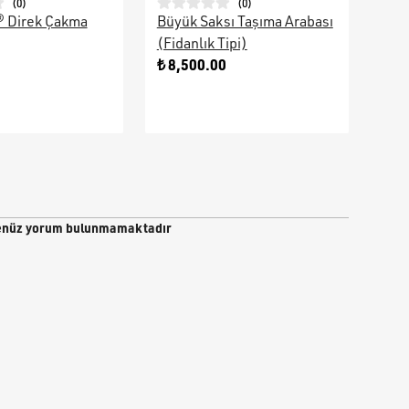
(
0
)
(
0
)
® Direk Çakma
Büyük Saksı Taşıma Arabası
Galv
(Fidanlık Tipi)
Ara
0
₺ 8,500.00
₺ 9
nüz yorum bulunmamaktadır