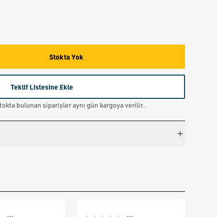
Stokta Yok
Teklif Listesine Ekle
okta bulunan siparişler aynı gün kargoya verilir..