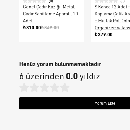
(
0
)
(
0
)
Genel Çadır Kazığı, Metal,
S Kanca 12 Adet 
Çadır Sabitleme Aparatı, 10
Kaplama Çelik As
Adet
– Mutfak Raf Dol
₺ 310.00
₺ 349.00
Organizer-vatan
₺ 379.00
Henüz yorum bulunmamaktadır
0.0
6 üzerinden
yıldız
Yorum Ekle