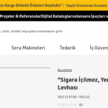
iz Kargo Etiketli Ürünleri Keşfedin”
|
“Seçili Ürünlerde Ücretsiz
Projeler & Referanslar
Dijital Kataloglar
vatansera İpuçları v
Sera Makineleri
Tedarik
İş Güven
Accuform
"Sigara İçilmez, Y
Levhası
SKU
219108-10X14S
(
0
)