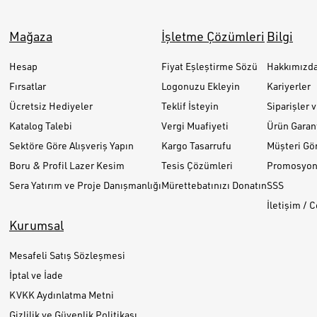
Mağaza
İşletme Çözümleri
Bilgi
Hesap
Fiyat Eşleştirme Sözü
Hakkımızd
Fırsatlar
Logonuzu Ekleyin
Kariyerler
Ücretsiz Hediyeler
Teklif İsteyin
Siparişler 
Katalog Talebi
Vergi Muafiyeti
Ürün Garant
Sektöre Göre Alışveriş Yapın
Kargo Tasarrufu
Müşteri Gör
Boru & Profil Lazer Kesim
Tesis Çözümleri
Promosyon 
Sera Yatırım ve Proje Danışmanlığı
Mürettebatınızı Donatın
SSS
İletişim / 
Kurumsal
Mesafeli Satış Sözleşmesi
İptal ve İade
KVKK Aydınlatma Metni
Gizlilik ve Güvenlik Politikası