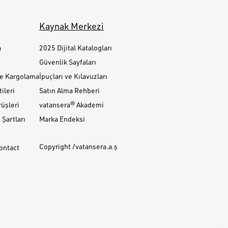
Kaynak Merkezi
a
2025 Dijital Katalogları
Güvenlik Sayfaları
ve Kargolama
İpuçları ve Kılavuzları
ileri
Satın Alma Rehberi
üşleri
vatansera® Akademi
Şartları
Marka Endeksi
Copyright /vatansera.a.ş
Contact