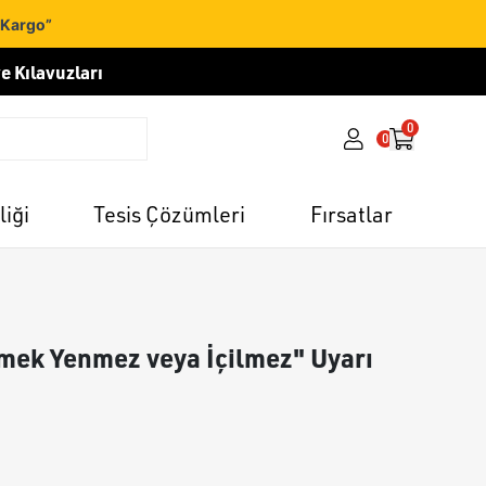
 Kargo”
e Kılavuzları
0
0
liği
Tesis Çözümleri
Fırsatlar
emek Yenmez veya İçilmez" Uyarı