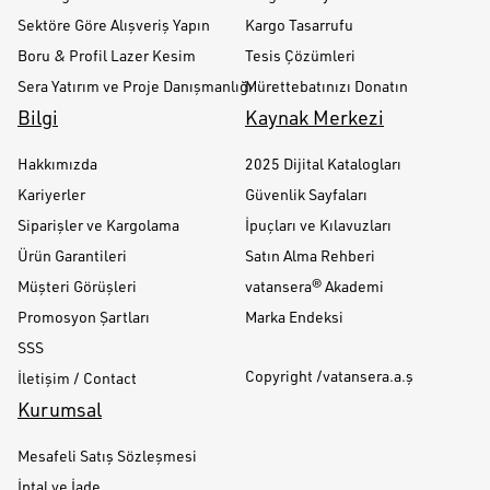
Sektöre Göre Alışveriş Yapın
Kargo Tasarrufu
Boru & Profil Lazer Kesim
Tesis Çözümleri
Sera Yatırım ve Proje Danışmanlığı
Mürettebatınızı Donatın
Bilgi
Kaynak Merkezi
Hakkımızda
2025 Dijital Katalogları
Kariyerler
Güvenlik Sayfaları
Siparişler ve Kargolama
İpuçları ve Kılavuzları
Ürün Garantileri
Satın Alma Rehberi
Müşteri Görüşleri
vatansera® Akademi
Promosyon Şartları
Marka Endeksi
SSS
Copyright /vatansera.a.ş
İletişim / Contact
Kurumsal
Mesafeli Satış Sözleşmesi
İptal ve İade