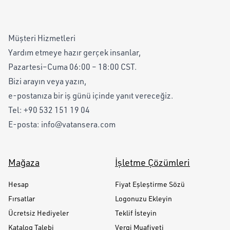
Müşteri Hizmetleri
Yardım etmeye hazır gerçek insanlar,
Pazartesi–Cuma 06:00 – 18:00 CST.
Bizi arayın veya yazın,
e-postanıza bir iş günü içinde yanıt vereceğiz.
Tel:
+90 532 151 19 04
E-posta:
info@vatansera.com
Mağaza
İşletme Çözümleri
Hesap
Fiyat Eşleştirme Sözü
Fırsatlar
Logonuzu Ekleyin
Ücretsiz Hediyeler
Teklif İsteyin
Katalog Talebi
Vergi Muafiyeti