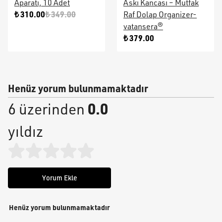
Aparatı, 10 Adet
Askı Kancası – Mutfak
₺ 310.00
₺ 349.00
Raf Dolap Organizer-
vatansera®
₺ 379.00
Henüz yorum bulunmamaktadır
0.0
6 üzerinden
yıldız
Yorum Ekle
Henüz yorum bulunmamaktadır