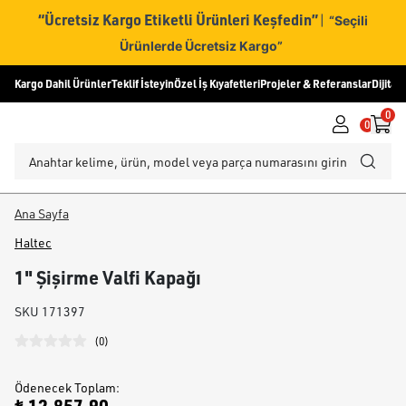
“Ücretsiz Kargo Etiketli Ürünleri Keşfedin”
|
“Seçili
Ürünlerde Ücretsiz Kargo”
Kargo Dahil Ürünler
Teklif İsteyin
Özel İş Kıyafetleri
Projeler & Referanslar
Dijital
0
0
Ana Sayfa
Haltec
1" Şişirme Valfi Kapağı
SKU
171397
(
0
)
Ödenecek Toplam
: