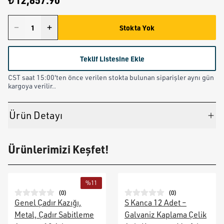
₺ 12,857.90
Stokta Yok
Teklif Listesine Ekle
CST saat 15:00'ten önce verilen stokta bulunan siparişler aynı gün
kargoya verilir..
Ürün Detayı
Ürünlerimizi Keşfet!
%
11
(
0
)
(
0
)
Genel Çadır Kazığı,
S Kanca 12 Adet –
Metal, Çadır Sabitleme
Galvaniz Kaplama Çelik