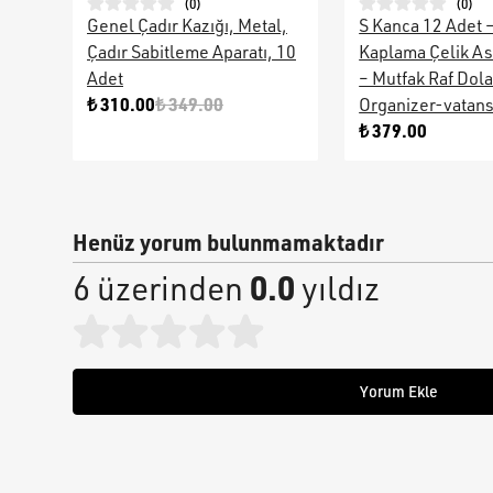
(
0
)
(
0
)
Genel Çadır Kazığı, Metal,
S Kanca 12 Adet 
Çadır Sabitleme Aparatı, 10
Kaplama Çelik As
Adet
– Mutfak Raf Dol
₺ 310.00
₺ 349.00
Organizer-vatan
₺ 379.00
Henüz yorum bulunmamaktadır
0.0
6 üzerinden
yıldız
Yorum Ekle