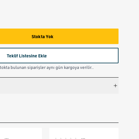
Stokta Yok
Teklif Listesine Ekle
okta bulunan siparişler aynı gün kargoya verilir..