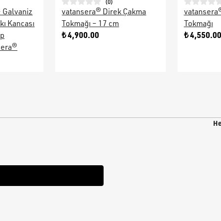
(
0
)
– Galvaniz
vatansera® Direk Çakma
vatansera
kı Kancası
Tokmağı – 17 cm
Tokmağı
₺ 4,900.00
₺ 4,550.0
ap
sera®
He