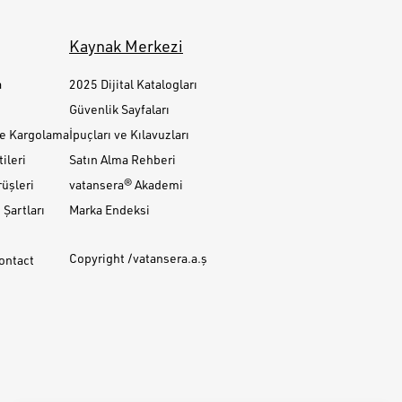
Kaynak Merkezi
a
2025 Dijital Katalogları
Güvenlik Sayfaları
ve Kargolama
İpuçları ve Kılavuzları
ileri
Satın Alma Rehberi
üşleri
vatansera® Akademi
Şartları
Marka Endeksi
Copyright /vatansera.a.ş
Contact