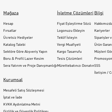
Mağaza
İşletme Çözümleri
Bilgi
Hesap
Fiyat Eşleştirme Sözü
Hakkımızd
Fırsatlar
Logonuzu Ekleyin
Kariyerler
Ücretsiz Hediyeler
Teklif İsteyin
Siparişler 
Katalog Talebi
Vergi Muafiyeti
Ürün Garant
Sektöre Göre Alışveriş Yapın
Kargo Tasarrufu
Müşteri Gör
Boru & Profil Lazer Kesim
Tesis Çözümleri
Promosyon 
Sera Yatırım ve Proje Danışmanlığı
Mürettebatınızı Donatın
SSS
İletişim / 
Kurumsal
Mesafeli Satış Sözleşmesi
İptal ve İade
KVKK Aydınlatma Metni
Gizlilik ve Güvenlik Politikası