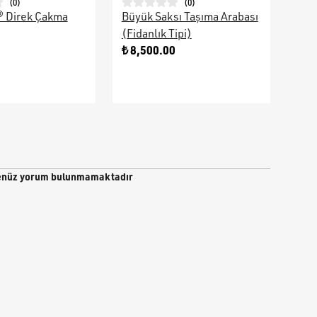
(
0
)
(
0
)
® Direk Çakma
Büyük Saksı Taşıma Arabası
Galv
(Fidanlık Tipi)
Ara
0
₺ 8,500.00
₺ 9
nüz yorum bulunmamaktadır