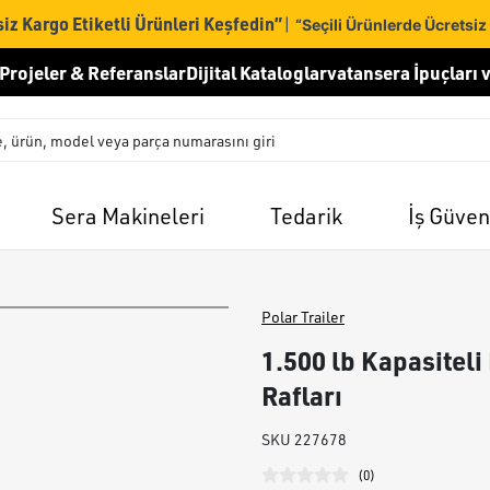
iz Kargo Etiketli Ürünleri Keşfedin”
|
“Seçili Ürünlerde Ücretsiz
Projeler & Referanslar
Dijital Kataloglar
vatansera İpuçları v
Sera Makineleri
Tedarik
İş Güven
Polar Trailer
1.500 lb Kapasitel
Rafları
SKU
227678
(
0
)