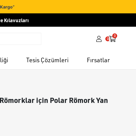
 Kargo”
e Kılavuzları
0
0
liği
Tesis Çözümleri
Fırsatlar
i Römorklar için Polar Römork Yan