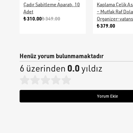
Çadır Sabitleme Aparatı, 10
Kaplama Çelik As
Adet
– Mutfak Raf Dol
₺ 310.00
₺ 349.00
Organizer-vatan
₺ 379.00
Henüz yorum bulunmamaktadır
0.0
6 üzerinden
yıldız
Yorum Ekle