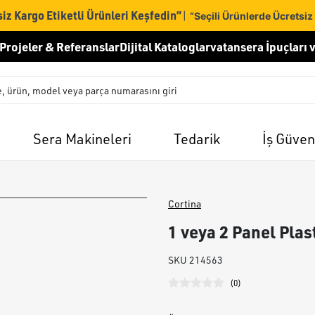
iz Kargo Etiketli Ürünleri Keşfedin”
|
“Seçili Ürünlerde Ücretsiz
Projeler & Referanslar
Dijital Kataloglar
vatansera İpuçları v
Sera Makineleri
Tedarik
İş Güven
Cortina
1 veya 2 Panel Plas
SKU
214563
(
0
)