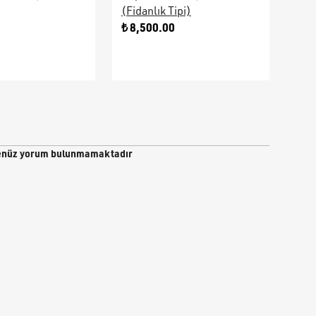
(Fidanlık Tipi)
Ara
0
₺ 8,500.00
₺ 9
nüz yorum bulunmamaktadır