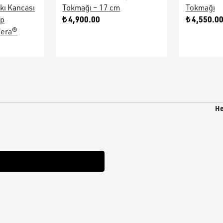
kı Kancası
Tokmağı – 17 cm
Tokmağı
₺ 4,900.00
₺ 4,550.0
ap
sera®
He