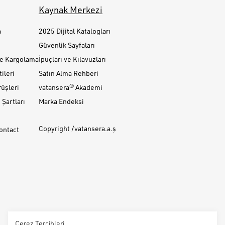
Kaynak Merkezi
a
2025 Dijital Katalogları
Güvenlik Sayfaları
ve Kargolama
İpuçları ve Kılavuzları
ileri
Satın Alma Rehberi
üşleri
vatansera® Akademi
Şartları
Marka Endeksi
Copyright /vatansera.a.ş
Contact
Çerez Tercihleri