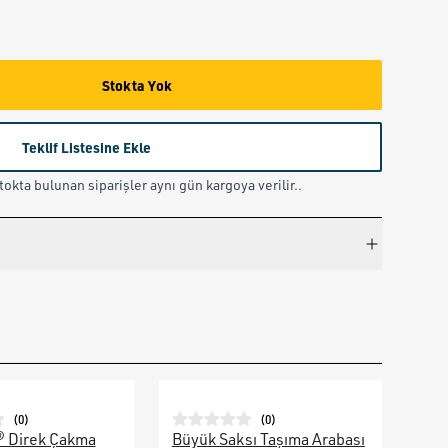
Stokta Yok
Teklif Listesine Ekle
okta bulunan siparişler aynı gün kargoya verilir..
(
0
)
(
0
)
® Direk Çakma
Büyük Saksı Taşıma Arabası
Galv