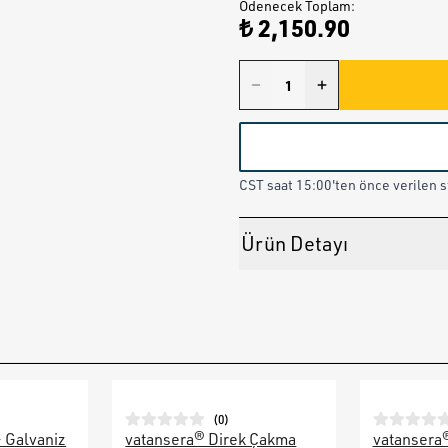
Ödenecek Toplam
:
₺ 2,150.90
CST saat 15:00'ten önce verilen st
Ürün Detayı
(
0
)
– Galvaniz
vatansera® Direk Çakma
vatansera