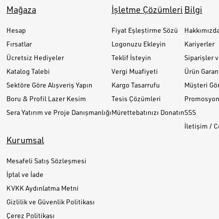
Mağaza
İşletme Çözümleri
Bilgi
Hesap
Fiyat Eşleştirme Sözü
Hakkımızd
Fırsatlar
Logonuzu Ekleyin
Kariyerler
Ücretsiz Hediyeler
Teklif İsteyin
Siparişler 
Katalog Talebi
Vergi Muafiyeti
Ürün Garant
Sektöre Göre Alışveriş Yapın
Kargo Tasarrufu
Müşteri Gör
Boru & Profil Lazer Kesim
Tesis Çözümleri
Promosyon 
Sera Yatırım ve Proje Danışmanlığı
Mürettebatınızı Donatın
SSS
İletişim / 
Kurumsal
Mesafeli Satış Sözleşmesi
İptal ve İade
KVKK Aydınlatma Metni
Gizlilik ve Güvenlik Politikası
Çerez Politikası