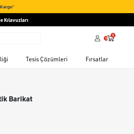
 Kargo”
e Kılavuzları
0
0
liği
Tesis Çözümleri
Fırsatlar
tik Barikat