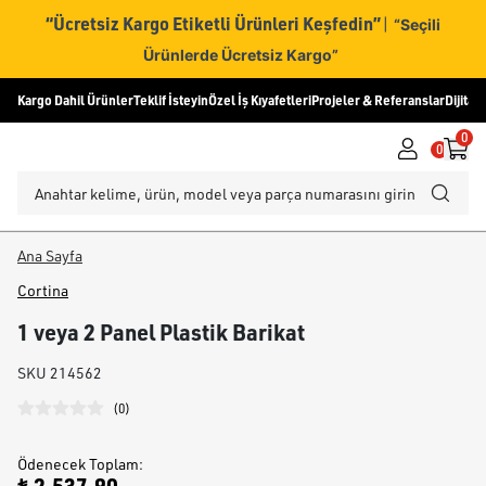
“Ücretsiz Kargo Etiketli Ürünleri Keşfedin”
|
“Seçili
Ürünlerde Ücretsiz Kargo”
Kargo Dahil Ürünler
Teklif İsteyin
Özel İş Kıyafetleri
Projeler & Referanslar
Dijital
0
0
Ana Sayfa
Cortina
1 veya 2 Panel Plastik Barikat
SKU
214562
(
0
)
Ödenecek Toplam
: