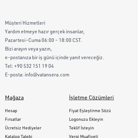
Müşteri Hizmetleri
Yardım etmeye hazır gerçek insanlar,
Pazartesi–Cuma 06:00 – 18:00 CST.
Bizi arayın veya yazın,
e-postanıza bir iş günü içinde yanıt vereceğiz.
Tel:
+90 532 151 19 04
E-posta:
info@vatansera.com
Mağaza
İşletme Çözümleri
Hesap
Fiyat Eşleştirme Sözü
Fırsatlar
Logonuzu Ekleyin
Ücretsiz Hediyeler
Teklif İsteyin
Katalog Talebi
Vergi Muafiyeti