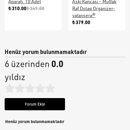
Aparatı, 10 Adet
Askı Kancası – Mutfak
₺ 310.00
₺ 349.00
Raf Dolap Organizer-
vatansera®
₺ 379.00
Henüz yorum bulunmamaktadır
0.0
6 üzerinden
yıldız
Yorum Ekle
Henüz yorum bulunmamaktadır