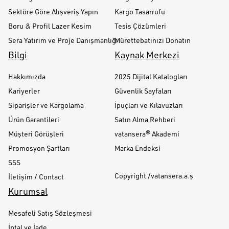
Sektöre Göre Alışveriş Yapın
Kargo Tasarrufu
Boru & Profil Lazer Kesim
Tesis Çözümleri
Sera Yatırım ve Proje Danışmanlığı
Mürettebatınızı Donatın
Bilgi
Kaynak Merkezi
Hakkımızda
2025 Dijital Katalogları
Kariyerler
Güvenlik Sayfaları
Siparişler ve Kargolama
İpuçları ve Kılavuzları
Ürün Garantileri
Satın Alma Rehberi
Müşteri Görüşleri
vatansera® Akademi
Promosyon Şartları
Marka Endeksi
SSS
Copyright /vatansera.a.ş
İletişim / Contact
Kurumsal
Mesafeli Satış Sözleşmesi
İptal ve İade