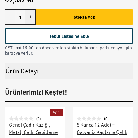
₺ 2,537.90
Stokta Yok
Teklif Listesine Ekle
CST saat 15:00'ten önce verilen stokta bulunan siparişler aynı gün
kargoya verilir..
Ürün Detayı
Ürünlerimizi Keşfet!
%
11
(
0
)
(
0
)
Genel Çadır Kazığı,
S Kanca 12 Adet –
Metal, Çadır Sabitleme
Galvaniz Kaplama Çelik