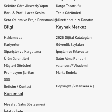
Sektöre Göre Alışveriş Yapın
Kargo Tasarrufu
Boru & Profil Lazer Kesim
Tesis Çözümleri
Sera Yatırım ve Proje Danışmanlığı
Mürettebatınızı Donatın
Bilgi
Kaynak Merkezi
Hakkımızda
2025 Dijital Katalogları
Kariyerler
Güvenlik Sayfaları
Siparişler ve Kargolama
İpuçları ve Kılavuzları
Ürün Garantileri
Satın Alma Rehberi
Müşteri Görüşleri
vatansera® Akademi
Promosyon Şartları
Marka Endeksi
SSS
Copyright /vatansera.a.ş
İletişim / Contact
Kurumsal
Mesafeli Satış Sözleşmesi
İptal ve İade