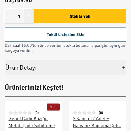
₺ 2,709.90
Stokta Yok
Teklif Listesine Ekle
CST saat 15:00'ten önce verilen stokta bulunan siparişler aynı gün
kargoya verilir..
Ürün Detayı
Ürünlerimizi Keşfet!
%
11
(
0
)
(
0
)
Genel Çadır Kazığı,
S Kanca 12 Adet –
Metal, Çadır Sabitleme
Galvaniz Kaplama Çelik