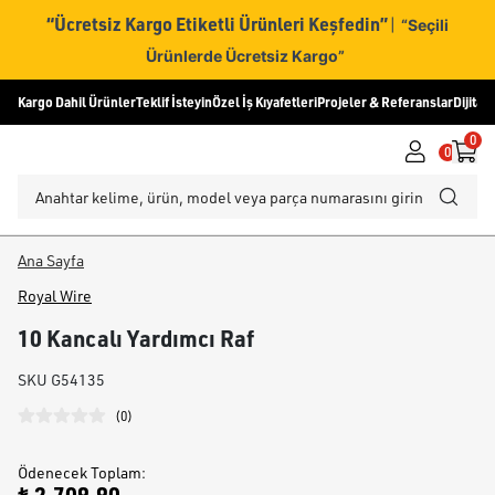
“Ücretsiz Kargo Etiketli Ürünleri Keşfedin”
|
“Seçili
Ürünlerde Ücretsiz Kargo”
Kargo Dahil Ürünler
Teklif İsteyin
Özel İş Kıyafetleri
Projeler & Referanslar
Dijital
0
0
Ana Sayfa
Royal Wire
10 Kancalı Yardımcı Raf
SKU
G54135
(
0
)
Ödenecek Toplam
: