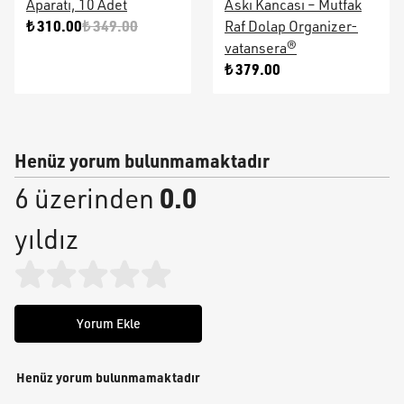
Aparatı, 10 Adet
Askı Kancası – Mutfak
₺ 310.00
₺ 349.00
Raf Dolap Organizer-
vatansera®
₺ 379.00
Henüz yorum bulunmamaktadır
0.0
6 üzerinden
yıldız
Yorum Ekle
Henüz yorum bulunmamaktadır