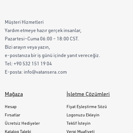
Müşteri Hizmetleri
Yardım etmeye hazır gerçek insanlar,
Pazartesi–Cuma 06:00 – 18:00 CST.
Bizi arayın veya yazın,
e-postanıza bir iş günü içinde yanıt vereceğiz.
Tel:
+90 532 151 19 04
E-posta:
info@vatansera.com
Mağaza
İşletme Çözümleri
Hesap
Fiyat Eşleştirme Sözü
Fırsatlar
Logonuzu Ekleyin
Ücretsiz Hediyeler
Teklif İsteyin
Katalog Talebi
Vergi Muafiyeti