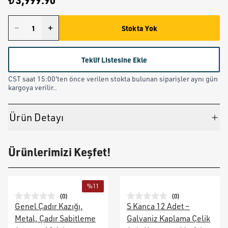
₺ 3,999.90
Stokta Yok
Teklif Listesine Ekle
CST saat 15:00'ten önce verilen stokta bulunan siparişler aynı gün
kargoya verilir..
Ürün Detayı
Ürünlerimizi Keşfet!
%
11
(
0
)
(
0
)
Genel Çadır Kazığı,
S Kanca 12 Adet –
Metal, Çadır Sabitleme
Galvaniz Kaplama Çelik