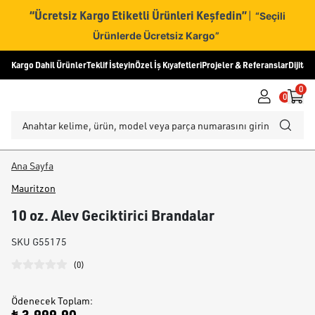
“Ücretsiz Kargo Etiketli Ürünleri Keşfedin”
|
“Seçili
Ürünlerde Ücretsiz Kargo”
Kargo Dahil Ürünler
Teklif İsteyin
Özel İş Kıyafetleri
Projeler & Referanslar
Dijital
0
0
Ana Sayfa
Mauritzon
10 oz. Alev Geciktirici Brandalar
SKU
G55175
(
0
)
Ödenecek Toplam
: