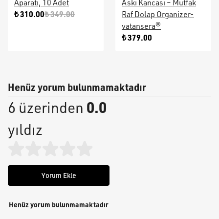
Aparatı, 10 Adet
Askı Kancası – Mutfak
₺ 310.00
₺ 349.00
Raf Dolap Organizer-
vatansera®
₺ 379.00
Henüz yorum bulunmamaktadır
0.0
6 üzerinden
yıldız
Yorum Ekle
Henüz yorum bulunmamaktadır