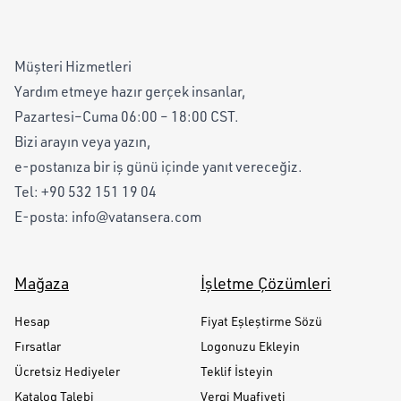
Müşteri Hizmetleri
Yardım etmeye hazır gerçek insanlar,
Pazartesi–Cuma 06:00 – 18:00 CST.
Bizi arayın veya yazın,
e-postanıza bir iş günü içinde yanıt vereceğiz.
Tel:
+90 532 151 19 04
E-posta:
info@vatansera.com
Mağaza
İşletme Çözümleri
Hesap
Fiyat Eşleştirme Sözü
Fırsatlar
Logonuzu Ekleyin
Ücretsiz Hediyeler
Teklif İsteyin
Katalog Talebi
Vergi Muafiyeti