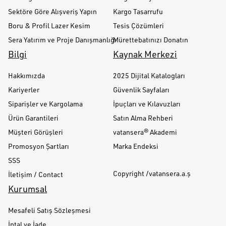
Sektöre Göre Alışveriş Yapın
Kargo Tasarrufu
Boru & Profil Lazer Kesim
Tesis Çözümleri
Sera Yatırım ve Proje Danışmanlığı
Mürettebatınızı Donatın
Bilgi
Kaynak Merkezi
Hakkımızda
2025 Dijital Katalogları
Kariyerler
Güvenlik Sayfaları
Siparişler ve Kargolama
İpuçları ve Kılavuzları
Ürün Garantileri
Satın Alma Rehberi
Müşteri Görüşleri
vatansera® Akademi
Promosyon Şartları
Marka Endeksi
SSS
Copyright /vatansera.a.ş
İletişim / Contact
Kurumsal
Mesafeli Satış Sözleşmesi
İptal ve İade