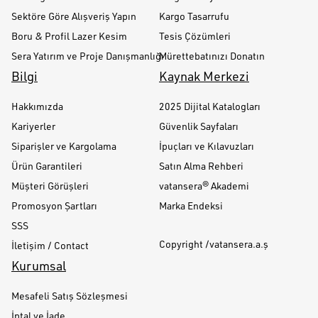
Sektöre Göre Alışveriş Yapın
Kargo Tasarrufu
Boru & Profil Lazer Kesim
Tesis Çözümleri
Sera Yatırım ve Proje Danışmanlığı
Mürettebatınızı Donatın
Bilgi
Kaynak Merkezi
Hakkımızda
2025 Dijital Katalogları
Kariyerler
Güvenlik Sayfaları
Siparişler ve Kargolama
İpuçları ve Kılavuzları
Ürün Garantileri
Satın Alma Rehberi
Müşteri Görüşleri
vatansera® Akademi
Promosyon Şartları
Marka Endeksi
SSS
Copyright /vatansera.a.ş
İletişim / Contact
Kurumsal
Mesafeli Satış Sözleşmesi
İptal ve İade