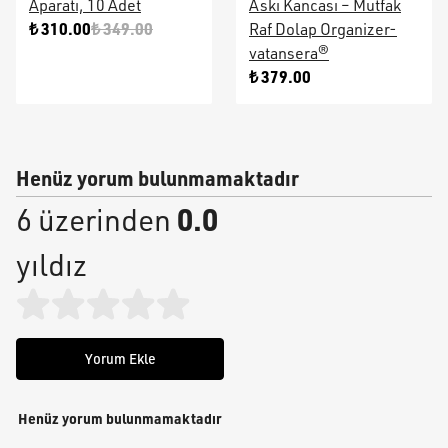
Aparatı, 10 Adet
Askı Kancası – Mutfak
₺ 310.00
₺ 349.00
Raf Dolap Organizer-
vatansera®
₺ 379.00
Henüz yorum bulunmamaktadır
0.0
6 üzerinden
yıldız
Yorum Ekle
Henüz yorum bulunmamaktadır