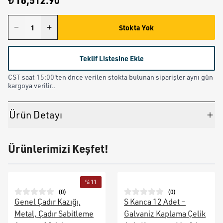
₺ 16,512.90
Stokta Yok
Teklif Listesine Ekle
CST saat 15:00'ten önce verilen stokta bulunan siparişler aynı gün
kargoya verilir..
Ürün Detayı
Ürünlerimizi Keşfet!
%
11
(
0
)
(
0
)
Genel Çadır Kazığı,
S Kanca 12 Adet –
Metal, Çadır Sabitleme
Galvaniz Kaplama Çelik