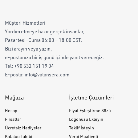
Müşteri Hizmetleri
Yardım etmeye hazır gerçek insanlar,
Pazartesi–Cuma 06:00 – 18:00 CST.
Bizi arayın veya yazın,
e-postanıza bir iş günü içinde yanıt vereceğiz.
Tel:
+90 532 151 19 04
E-posta:
info@vatansera.com
Mağaza
İşletme Çözümleri
Hesap
Fiyat Eşleştirme Sözü
Fırsatlar
Logonuzu Ekleyin
Ücretsiz Hediyeler
Teklif İsteyin
Katalog Talebi
Vergi Muafiyeti