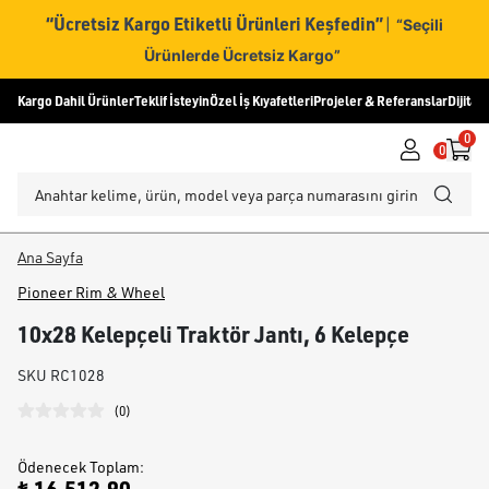
“Ücretsiz Kargo Etiketli Ürünleri Keşfedin”
|
“Seçili
Ürünlerde Ücretsiz Kargo”
Kargo Dahil Ürünler
Teklif İsteyin
Özel İş Kıyafetleri
Projeler & Referanslar
Dijital
0
0
Ana Sayfa
Pioneer Rim & Wheel
10x28 Kelepçeli Traktör Jantı, 6 Kelepçe
SKU
RC1028
(
0
)
Ödenecek Toplam
: