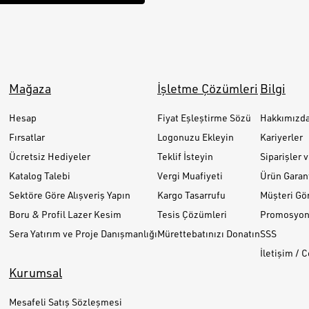
Mağaza
İşletme Çözümleri
Bilgi
Hesap
Fiyat Eşleştirme Sözü
Hakkımızd
Fırsatlar
Logonuzu Ekleyin
Kariyerler
Ücretsiz Hediyeler
Teklif İsteyin
Siparişler 
Katalog Talebi
Vergi Muafiyeti
Ürün Garant
Sektöre Göre Alışveriş Yapın
Kargo Tasarrufu
Müşteri Gör
Boru & Profil Lazer Kesim
Tesis Çözümleri
Promosyon 
Sera Yatırım ve Proje Danışmanlığı
Mürettebatınızı Donatın
SSS
İletişim / 
Kurumsal
Mesafeli Satış Sözleşmesi