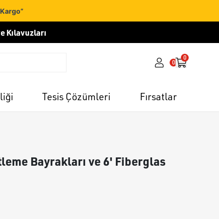
 Kargo”
e Kılavuzları
0
0
liği
Tesis Çözümleri
Fırsatlar
tleme Bayrakları ve 6' Fiberglas