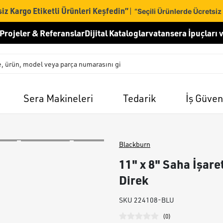
iz Kargo Etiketli Ürünleri Keşfedin”
|
“Seçili Ürünlerde Ücretsiz
Projeler & Referanslar
Dijital Kataloglar
vatansera İpuçları v
Sera Makineleri
Tedarik
İş Güven
Blackburn
11" x 8" Saha İşare
Direk
SKU
224108-BLU
(
0
)