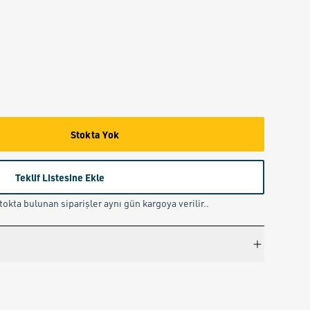
Stokta Yok
Teklif Listesine Ekle
okta bulunan siparişler aynı gün kargoya verilir..