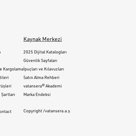
Kaynak Merkezi
a
2025 Dijital Katalogları
Güvenlik Sayfaları
ve Kargolama
İpuçları ve Kılavuzları
ileri
Satın Alma Rehberi
üşleri
vatansera® Akademi
Şartları
Marka Endeksi
Copyright /vatansera.a.ş
Contact