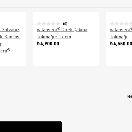
(
0
)
– Galvaniz
vatansera® Direk Çakma
vatansera
kı Kancası
Tokmağı – 17 cm
Tokmağı
₺ 4,900.00
₺ 4,550.0
ap
sera®
He