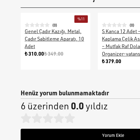
%
11
(
0
)
(
0
)
Genel Çadır Kazığı, Metal,
S Kanca 12 Adet 
Çadır Sabitleme Aparatı, 10
Kaplama Çelik As
Adet
– Mutfak Raf Dol
₺ 310.00
₺ 349.00
Organizer-vatan
₺ 379.00
Henüz yorum bulunmamaktadır
0.0
6 üzerinden
yıldız
Yorum Ekle