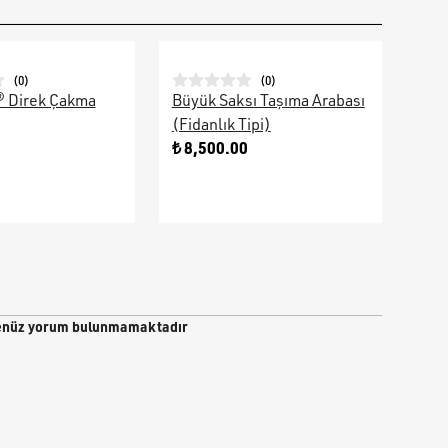
(
0
)
(
0
)
® Direk Çakma
Büyük Saksı Taşıma Arabası
Galv
(Fidanlık Tipi)
Ara
0
₺ 8,500.00
₺ 9
nüz yorum bulunmamaktadır