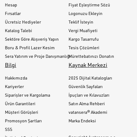
Hesap
Fiyat Eşleştirme Sözü
Fırsatlar
Logonuzu Ekleyin
Ücretsiz Hediyeler
Teklif İsteyin
Katalog Talebi
Vergi Muafiyeti
Sektöre Göre Alışveriş Yapın
Kargo Tasarrufu
Boru & Profil Lazer Kesim
Tesis Çözümleri
Sera Yatırım ve Proje Danışmanlığı
Mürettebatınızı Donatın
Bilgi
Kaynak Merkezi
Hakkımızda
2025 Dijital Katalogları
Kariyerler
Güvenlik Sayfaları
Siparişler ve Kargolama
İpuçları ve Kılavuzları
Ürün Garantileri
Satın Alma Rehberi
Müşteri Görüşleri
vatansera® Akademi
Promosyon Şartları
Marka Endeksi
SSS