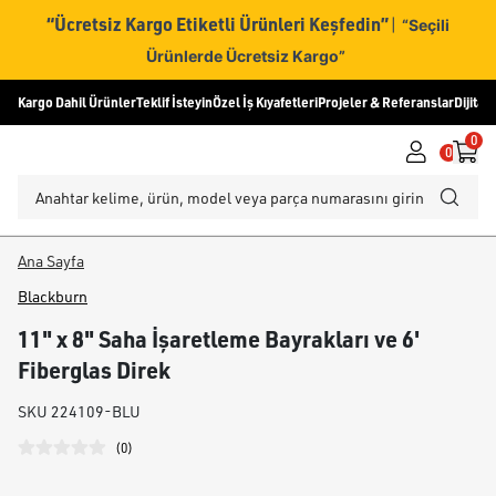
“Ücretsiz Kargo Etiketli Ürünleri Keşfedin”
|
“Seçili
Ürünlerde Ücretsiz Kargo”
Kargo Dahil Ürünler
Teklif İsteyin
Özel İş Kıyafetleri
Projeler & Referanslar
Dijital
0
0
Ana Sayfa
Blackburn
11" x 8" Saha İşaretleme Bayrakları ve 6'
Fiberglas Direk
SKU
224109-BLU
(
0
)